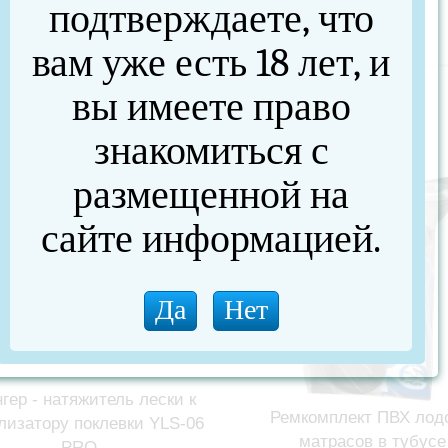
подтверждаете, что
 -
носторонняя
вам уже есть 18 лет, и
вы имеете право
знакомиться с
размещенной на
сайте информацией.
гер - натяжитель лески к
Ремкомплект ПВХ лодо
лизатору поклевки YLS-06
матрасов в тубусе
PRO