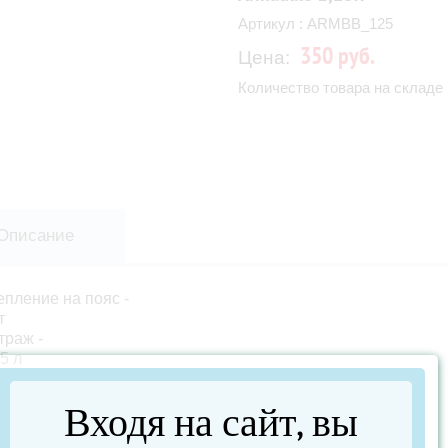
Артикул : ARMBB_125
350 руб.
Цена:
Количество товара на складе 
Описание
епление на пояс -
т
траж -
5 л
едназначение -
я наживки
Входя на сайт, вы
змер -
5x175x60 мм