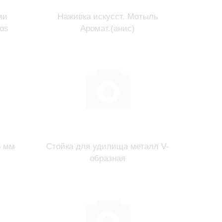
ми
Наживка искусст. Мотыль
ios
Аромат.(анис)
8 мм
Стойка для удилища металл V-
образная