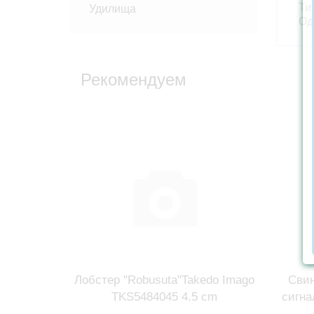
Тип
Удилища
Од
Рекомендуем
Лобстер "Robusuta"Takedo Imago
Свин
TKS5484045 4.5 cm
сигна