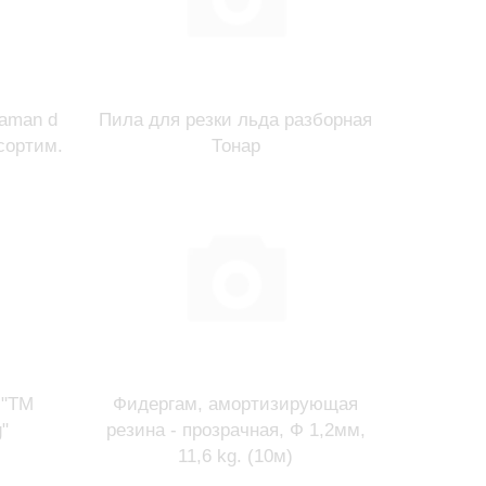
aman d
Пила для резки льда разборная
сортим.
Тонар
 "TM
Фидергам, амортизирующая
g"
резина - прозрачная, Ф 1,2мм,
11,6 kg. (10м)