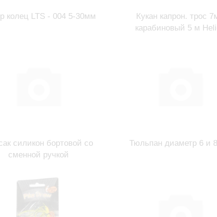
р колец LTS - 004 5-30мм
Кукан капрон. трос 7
карабиновый 5 м Hel
сак силикон бортовой со
Тюльпан диаметр 6 и 
сменной ручкой