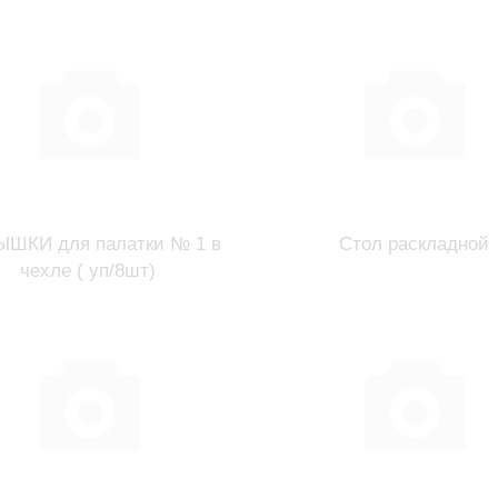
ШКИ для палатки № 1 в
Стол раскладной
чехле ( уп/8шт)