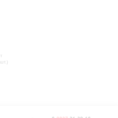
т
шт.)