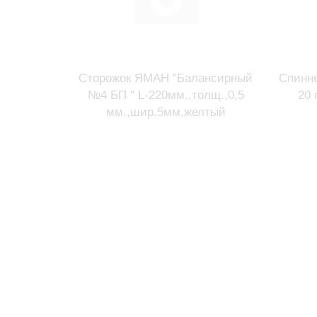
Сторожок ЯМАН "Балансирный
Спинн
№4 БП " L-220мм.,толщ.,0,5
20 
мм.,шир.5мм,желтый