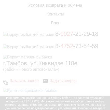
Условия возврата и обмена
Контакты
Блог
8-
9027
-21-29-18
8-
4752
-73-54-59
г.Тамбов, ул.Киквидзе 118е
(район «Нового автовокзала»)
Заказать звонок
Задать вопрос
Информация, размещенная на данном сайте, не является публичной
офертой (ст.437 ГК РФ). Мы также сохраняем за собой право в любое
время отменить любое предложение или акцию из числа указанных на
данном сайте без предварительного уведомления. Описание товара и