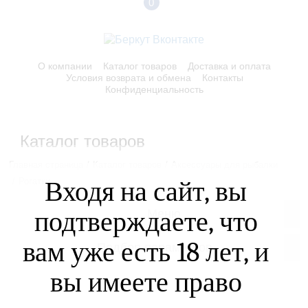
0
О компании
Каталог товаров
Доставка и оплата
Условия возврата и обмена
Контакты
Конфиденциальность
Каталог товаров
Главная страница
Каталог товаров
Аксессуары для рыбалки
Входя на сайт, вы
Рогатки
подтверждаете, что
Меню
вам уже есть 18 лет, и
Подбор параметров
вы имеете право