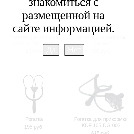
знакомиться с
размещенной на
сайте информацией.
Рогатка для заброса
рогатка для заброса
бойлев (Три кита)
бойлов
95 руб.
105 руб.
Рогатка
Рогатка для прикормки
KDF 105-DG-002
195 руб.
615 руб.