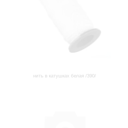
нить в катушках белая /390/