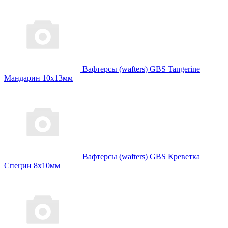
Вафтерсы (wafters) GBS Tangerine
Мандарин 10x13мм
Вафтерсы (wafters) GBS Креветка
Специи 8x10мм