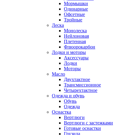
Мормышки
Одинарные
Офсетные
Тройные
Леска
Монолеска
Нейлоновая
Плетенная
Флюорокарбон
Лодки и моторы
Аксессуары
Лодки
Моторы
Масло
Двухтактное
Трансмиссионное
Четырехтактное
Одежда и обувь
Обувь
Одежда
Оснастка
Вертлюги
Вертлюги с застежками
Готовые оснастки
Грузила