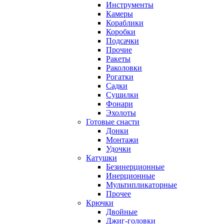
Инструменты
Камеры
Кораблики
Коробки
Подсачки
Прочие
Ракеты
Раколовки
Рогатки
Садки
Сушилки
Фонари
Эхолоты
Готовые снасти
Донки
Монтажи
Удочки
Катушки
Безинерционные
Инерционные
Мультипликаторные
Прочее
Крючки
Двойные
Джиг-головки