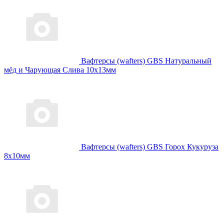
Вафтерсы (wafters) GBS Натуральный
мёд и Чарующая Слива 10x13мм
Вафтерсы (wafters) GBS Горох Кукуруза
8x10мм