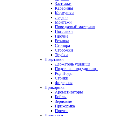
Застежки
Карабины
Кормушки
Ледкор
Монтажи
Поводковый материал
Поплавки
Прочие
Резинка
Стопора
Сторожки
Трубки
Подставки
Держатель удилища
Подставка под удилища
Род Поды
Стойки
Фидерная
Прикормка
Ароматизаторы
Бойлы
Зерновые
Прикормка
Прочие
Приманки