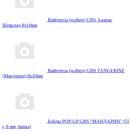
Вафтерсы (wafters) GBS Ананас
Шоколад 8x10мм
Вафтерсы (wafters) GBS TANGERINE
(Мандарин) 8x10мм
Бойлы POP-UP GBS "МАНДАРИН" (55
г, 8 мм, банка)