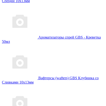
Специи 10x13мм
Ароматизаторы спрей GBS - Креветка
50мл
Вафтерсы (wafters) GBS Клубника со
Сливками 10x13мм