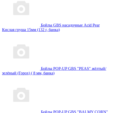
Бойлы GBS насадочные Acid Pear
Кислая груша 15мм (132 г, банка)
Бойлы POP-UP GBS "PEAS" жёлтый/
зелёный (Горох) ( 8 мм, банка)
Бойлы POP-UP GBS "BALMY CORN"