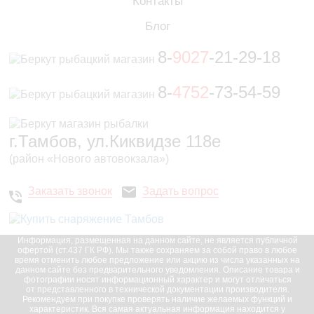
Контакты
Блог
8-
9027
-21-29-18
8-
4752
-73-54-59
г.Тамбов, ул.Киквидзе 118е
(район «Нового автовокзала»)
Заказать звонок
Задать вопрос
Информация, размещенная на данном сайте, не является публичной
офертой (ст.437 ГК РФ). Мы также сохраняем за собой право в любое
время отменить любое предложение или акцию из числа указанных на
данном сайте без предварительного уведомления. Описание товара и
фотографии носят информационный характер и могут отличаться
от представленного в технической документации производителя.
Рекомендуем при покупке проверять наличие желаемых функций и
характеристик. Вся самая актуальная информация находится у