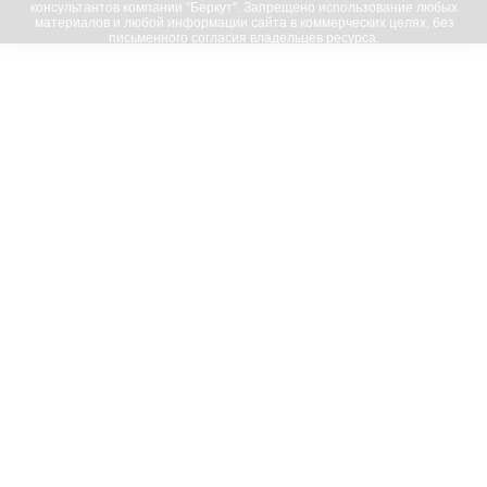
консультантов компании "Беркут". Запрещено использование любых
материалов и любой информации сайта в коммерческих целях, без
письменного согласия владельцев ресурса.
© 2016-2023, “Беркут”; все права защищены