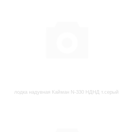
лодка надувная Кайман N-330 НДНД т.серый