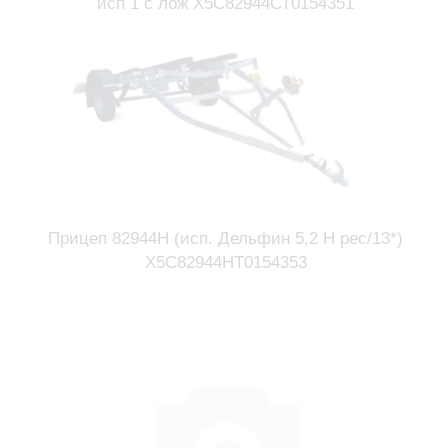
исп 1 с лож X5С82944СТ0154351
Прицеп 82944Н (исп. Дельфин 5,2 Н рес/13*)
X5C82944HT0154353