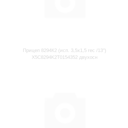
Прицеп 8294К2 (исп. 3,5х1,5 rec /13")
X5C8294K2T0154352 двухосн