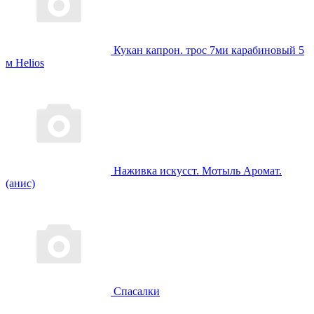
Кукан капрон. трос 7ми карабиновый 5
м Helios
Наживка искусст. Мотыль Аромат.
(анис)
Спасалки