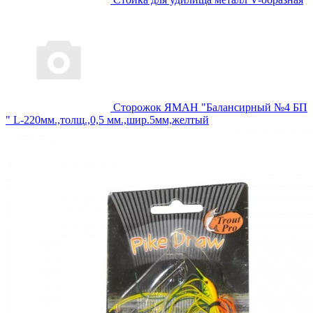
Сторожок ЯМАН "Балансирный №4 БП
" L-220мм.,толщ.,0,5 мм.,шир.5мм,желтый