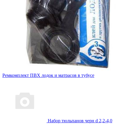
Ремкомплект ПВХ лодок и матрасов в тубусе
Набор тюльпанов черн d 2,2-4,0