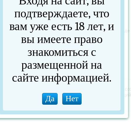
Входя на сайт, вы
demon) 100мл
подтверждаете, что
Артикул :
195 руб.
Цена:
вам уже есть 18 лет, и
Количество товара на складе 
вы имеете право
знакомиться с
размещенной на
Описание
сайте информацией.
юро-дип (гель) CarpHunter Хот демон (hot demon) 100мл - со
садки, кормушки или ПВА-стика привлекательный, светящи
м. Дружит с ПВА!