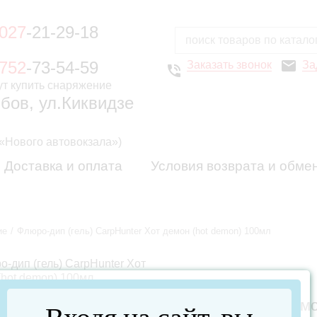
027
-21-29-18
752
-73-54-59
Заказать звонок
За
мбов, ул.Киквидзе
 «Нового автовокзала»)
Доставка и оплата
Условия возврата и обме
ие
Флюро-дип (гель) CarpHunter Хот демон (hot demon) 100мл
Флюро-дип (гель)
CarpHunter Хот демо