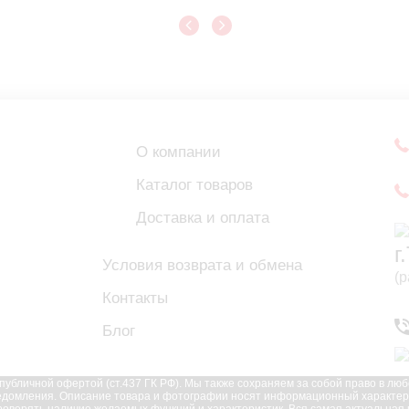
О компании
Каталог товаров
Доставка и оплата
г
Условия возврата и обмена
(
Контакты
Блог
убличной офертой (ст.437 ГК РФ). Мы также сохраняем за собой право в лю
едомления. Описание товара и фотографии носят информационный характер и