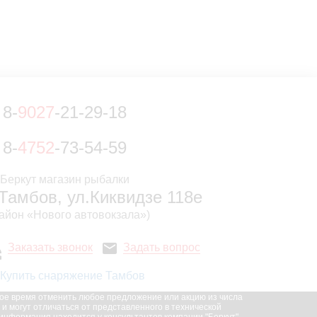
8-
9027
-21-29-18
8-
4752
-73-54-59
.Тамбов, ул.Киквидзе 118е
район «Нового автовокзала»)
Заказать звонок
Задать вопрос
бое время отменить любое предложение или акцию из числа
 могут отличаться от представленного в технической