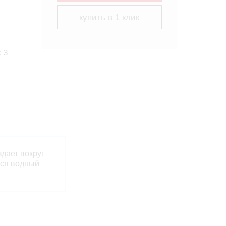
купить в 1 клик
: 3
здает вокруг
йся водный