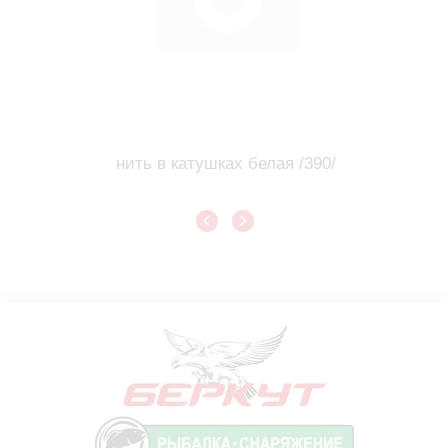
нить в катушках белая /390/