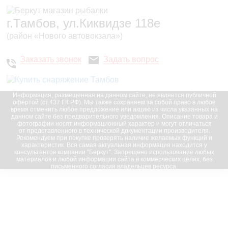
г.Тамбов, ул.Киквидзе 118е
(район «Нового автовокзала»)
Заказать звонок
Задать вопрос
Информация, размещенная на данном сайте, не является публичной
офертой (ст.437 ГК РФ). Мы также сохраняем за собой право в любое
время отменить любое предложение или акцию из числа указанных на
данном сайте без предварительного уведомления. Описание товара и
фотографии носят информационный характер и могут отличаться
от представленного в технической документации производителя.
Рекомендуем при покупке проверять наличие желаемых функций и
характеристик. Вся самая актуальная информация находится у
консультантов компании "Беркут". Запрещено использование любых
материалов и любой информации сайта в коммерческих целях, без
письменного согласия владельцев ресурса.
© 2016-2023, “Беркут”; все права защищены