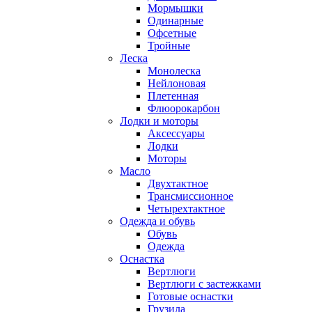
Мормышки
Одинарные
Офсетные
Тройные
Леска
Монолеска
Нейлоновая
Плетенная
Флюорокарбон
Лодки и моторы
Аксессуары
Лодки
Моторы
Масло
Двухтактное
Трансмиссионное
Четырехтактное
Одежда и обувь
Обувь
Одежда
Оснастка
Вертлюги
Вертлюги с застежками
Готовые оснастки
Грузила