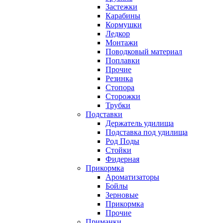
Застежки
Карабины
Кормушки
Ледкор
Монтажи
Поводковый материал
Поплавки
Прочие
Резинка
Стопора
Сторожки
Трубки
Подставки
Держатель удилища
Подставка под удилища
Род Поды
Стойки
Фидерная
Прикормка
Ароматизаторы
Бойлы
Зерновые
Прикормка
Прочие
Приманки