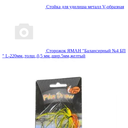
Стойка для удилища металл V-образная
Сторожок ЯМАН "Балансирный №4 БП
" L-220мм.,толщ.,0,5 мм.,шир.5мм,желтый