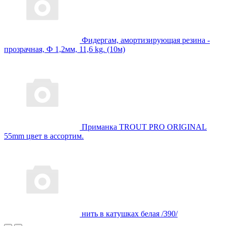
Фидергам, амортизирующая резина -
прозрачная, Ф 1,2мм, 11,6 kg. (10м)
Приманка TROUT PRO ORIGINAL
55mm цвет в ассортим.
нить в катушках белая /390/