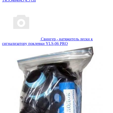
TKS5484045 4.5 cm
Свингер - натяжитель лески к
сигнализатору поклевки YLS-06 PRO