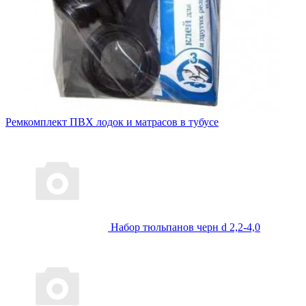
Ремкомплект ПВХ лодок и матрасов в тубусе
Набор тюльпанов черн d 2,2-4,0