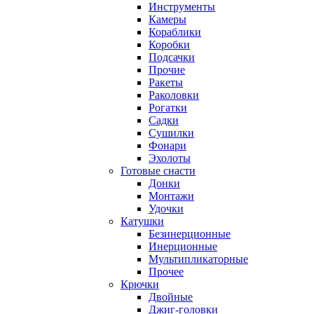
Инструменты
Камеры
Кораблики
Коробки
Подсачки
Прочие
Ракеты
Раколовки
Рогатки
Садки
Сушилки
Фонари
Эхолоты
Готовые снасти
Донки
Монтажи
Удочки
Катушки
Безинерционные
Инерционные
Мультипликаторные
Прочее
Крючки
Двойные
Джиг-головки