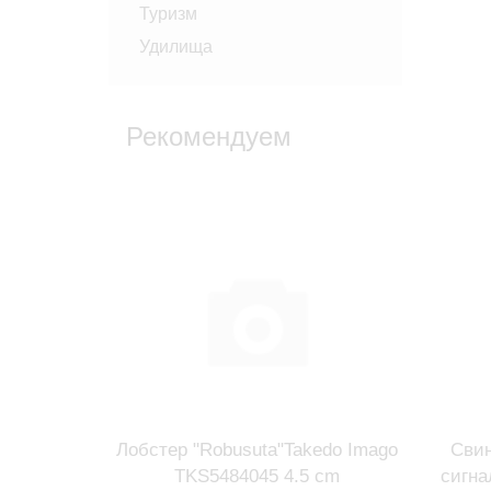
Туризм
Удилища
Рекомендуем
ент
Лобстер "Robusuta"Takedo Imago
Свин
.2шт.)
TKS5484045 4.5 cm
сигна