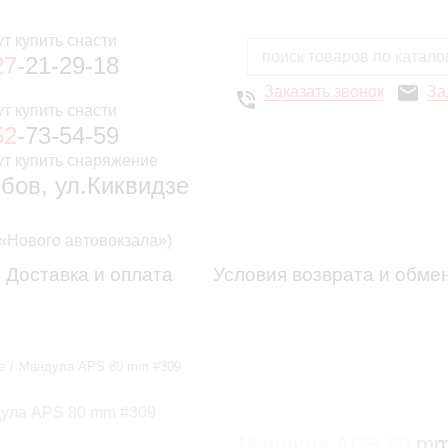
27
-21-29-18
Заказать звонок
За
52
-73-54-59
мбов, ул.Киквидзе
 «Нового автовокзала»)
Доставка и оплата
Условия возврата и обме
е
Мандула APS 80 mm #309
Мандула APS 80 mm