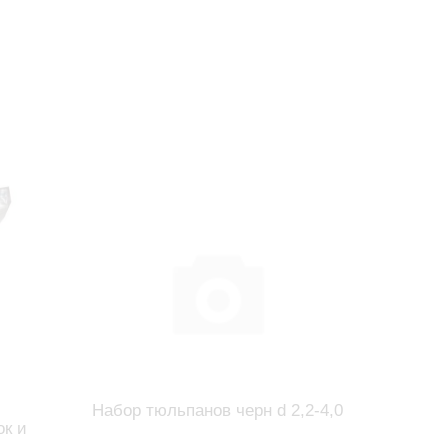
Набор тюльпанов черн d 2,2-4,0
Черпа
к и