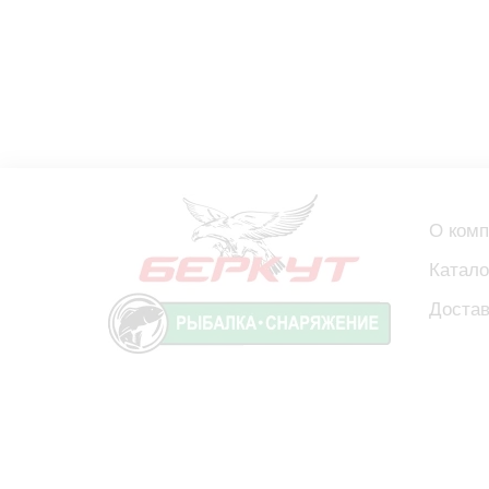
О ком
Катало
Достав