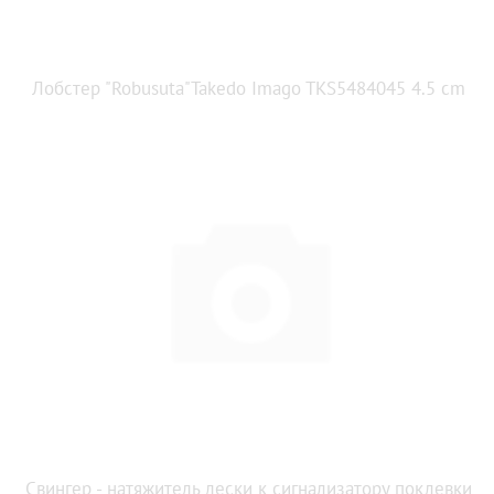
Лобстер "Robusuta"Takedo Imago TKS5484045 4.5 cm
Свингер - натяжитель лески к сигнализатору поклевки