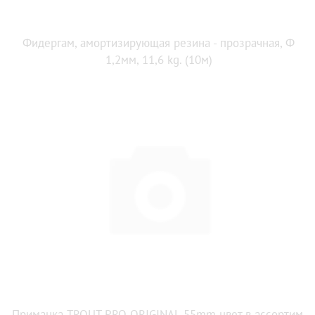
Фидергам, амортизирующая резина - прозрачная, Ф
1,2мм, 11,6 kg. (10м)
Приманка TROUT PRO ORIGINAL 55mm цвет в ассортим.