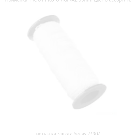
нить в катушках белая /390/