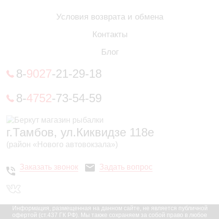
Условия возврата и обмена
Контакты
Блог
8-
9027
-21-29-18
8-
4752
-73-54-59
г.Тамбов, ул.Киквидзе 118е
(район «Нового автовокзала»)
Заказать звонок
Задать вопрос
Информация, размещенная на данном сайте, не является публичной
офертой (ст.437 ГК РФ). Мы также сохраняем за собой право в любое