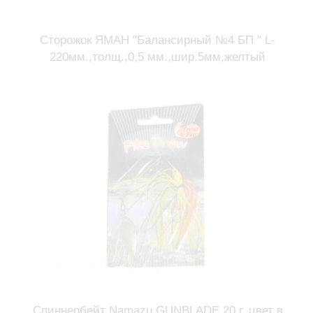
Сторожок ЯМАН "Балансирный №4 БП " L-
220мм.,толщ.,0,5 мм.,шир.5мм,желтый
Спиннербейт Namazu GUNBLADE 20 г. цвет в