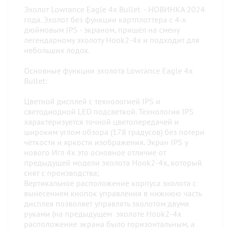
Эхолот Lowrance Eagle 4x Bullet - НОВИНКА 2024
года. Эхолот без функции картплоттера с 4-х
дюймовым IPS - экраном, пришёл на смену
легендарному эхолоту Hook2-4x и подходит для
небольших лодок.
Основные функции эхолота Lowrance Eagle 4x
Bullet:
Цветной дисплей с технологией IPS и
светодиодной LED подсветкой. Технология IPS
характеризуется точной цветопередачей и
широким углом обзора (178 градусов) без потери
чёткости и яркости изображения. Экран IPS у
нового Игл 4х это основное отличие от
предыдущей модели эхолота Hook2-4x, который
снят с производства;
Вертикальное расположение корпуса эхолота с
вынесением кнопок управления в нижнюю часть
дисплея позволяет управлять эхолотом двумя
руками (на предыдущем эхолоте Hook2-4x
расположение экрана было горизонтальным, а