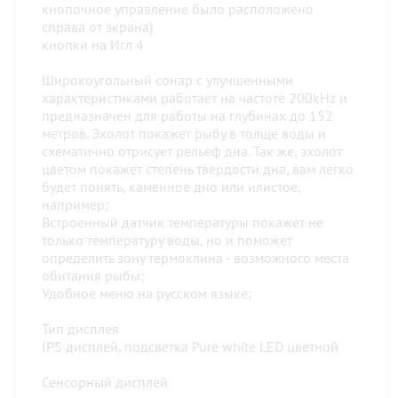
кнопочное управление было расположено
справа от экрана)
кнопки на Игл 4
Широкоугольный сонар с улучшенными
характеристиками работает на частоте 200kHz и
предназначен для работы на глубинах до 152
метров. Эхолот покажет рыбу в толще воды и
схематично отрисует рельеф дна. Так же, эхолот
цветом покажет степень твердости дна, вам легко
будет понять, каменное дно или илистое,
например;
Встроенный датчик температуры покажет не
только температуру воды, но и поможет
определить зону термоклина - возможного места
обитания рыбы;
Удобное меню на русском языке;
Тип дисплея
IPS дисплей, подсветка Pure white LED цветной
Сенсорный дисплей