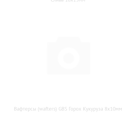
Вафтерсы (wafters) GBS Горох Кукуруза 8x10мм