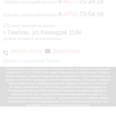
8-
9027
-21-29-18
8-
4752
-73-54-59
г.Тамбов, ул.Киквидзе 118е
(район «Нового автовокзала»)
Заказать звонок
Задать вопрос
Информация, размещенная на данном сайте, не является публичной
офертой (ст.437 ГК РФ). Мы также сохраняем за собой право в любое
время отменить любое предложение или акцию из числа указанных на
данном сайте без предварительного уведомления. Описание товара и
фотографии носят информационный характер и могут отличаться
от представленного в технической документации производителя.
Рекомендуем при покупке проверять наличие желаемых функций и
характеристик. Вся самая актуальная информация находится у
консультантов компании "Беркут". Запрещено использование любых
материалов и любой информации сайта в коммерческих целях, без
письменного согласия владельцев ресурса.
© 2016-2023, “Беркут”; все права защищены