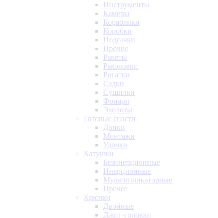
Инструменты
Камеры
Кораблики
Коробки
Подсачки
Прочие
Ракеты
Раколовки
Рогатки
Садки
Сушилки
Фонари
Эхолоты
Готовые снасти
Донки
Монтажи
Удочки
Катушки
Безинерционные
Инерционные
Мультипликаторные
Прочее
Крючки
Двойные
Джиг-головки