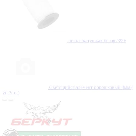
нить в катушках белая /390/
Светящийся элемент порошковый 3мм (
уп.2шт.)