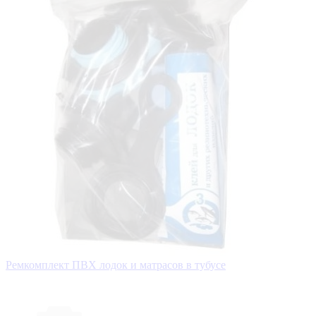
Ремкомплект ПВХ лодок и матрасов в тубусе