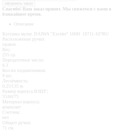
Спасибо! Ваш заказ принят. Мы свяжемся с вами в
ближайшее время.
Описание
Катушка мульт. DAIWA "Exceler" 100H 10711-107RU
Расположение ручки:
правое
Вес:
255 гр.
Передаточное число:
6.3
Кол-во подшипников:
9 шт.
Лесоёмкость:
0.25/135 м.
Размер корпуса В/Ш/Г:
55/60/75
Материал корпуса:
композит
Счетчик:
нет
Оборот ручки:
71 см.