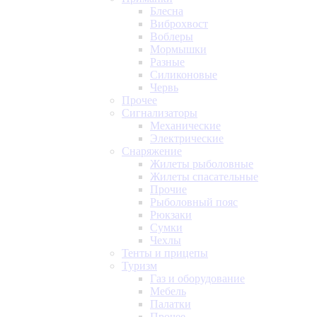
Блесна
Виброхвост
Воблеры
Мормышки
Разные
Силиконовые
Червь
Прочее
Сигнализаторы
Механические
Электрические
Снаряжение
Жилеты рыболовные
Жилеты спасательные
Прочие
Рыболовный пояс
Рюкзаки
Сумки
Чехлы
Тенты и прицепы
Туризм
Газ и оборудование
Мебель
Палатки
Прочее