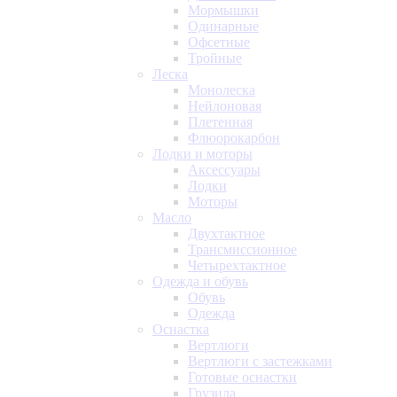
Мормышки
Одинарные
Офсетные
Тройные
Леска
Монолеска
Нейлоновая
Плетенная
Флюорокарбон
Лодки и моторы
Аксессуары
Лодки
Моторы
Масло
Двухтактное
Трансмиссионное
Четырехтактное
Одежда и обувь
Обувь
Одежда
Оснастка
Вертлюги
Вертлюги с застежками
Готовые оснастки
Грузила