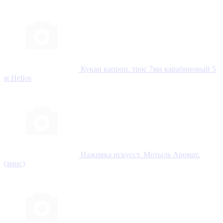
Кукан капрон. трос 7ми карабиновый 5
м Helios
Наживка искусст. Мотыль Аромат.
(анис)