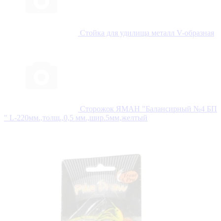
Стойка для удилища металл V-образная
Сторожок ЯМАН "Балансирный №4 БП
" L-220мм.,толщ.,0,5 мм.,шир.5мм,желтый