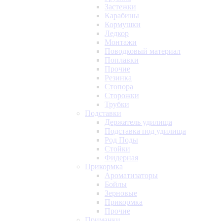
Застежки
Карабины
Кормушки
Ледкор
Монтажи
Поводковый материал
Поплавки
Прочие
Резинка
Стопора
Сторожки
Трубки
Подставки
Держатель удилища
Подставка под удилища
Род Поды
Стойки
Фидерная
Прикормка
Ароматизаторы
Бойлы
Зерновые
Прикормка
Прочие
Приманки