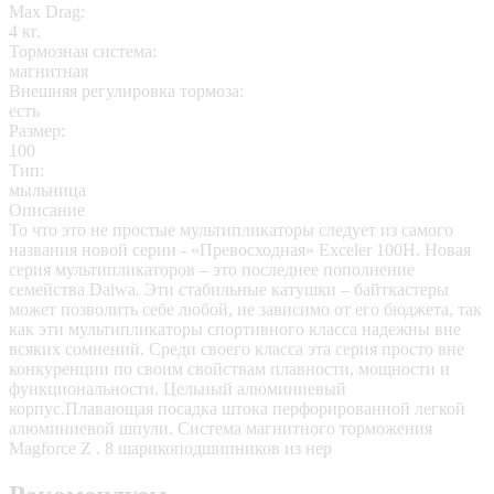
Max Drag:
4 кг.
Тормозная система:
магнитная
Внешняя регулировка тормоза:
есть
Размер:
100
Тип:
мыльница
Описание
То что это не простые мультипликаторы следует из самого
названия новой серии - «Превосходная» Exceler 100H. Новая
серия мультипликаторов – это последнее пополнение
семейства Daiwa. Эти стабильные катушки – байткастеры
может позволить себе любой, не зависимо от его бюджета, так
как эти мультипликаторы спортивного класса надежны вне
всяких сомнений. Среди своего класса эта серия просто вне
конкуренции по своим свойствам плавности, мощности и
функциональности. Цельный алюминиевый
корпус.Плавающая посадка штока перфорированной легкой
алюминиевой шпули. Система магнитного торможения
Magforce Z . 8 шарикоподшипников из нер