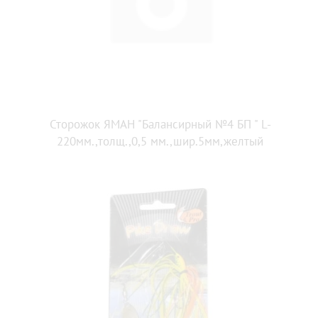
Сторожок ЯМАН "Балансирный №4 БП " L-
220мм.,толщ.,0,5 мм.,шир.5мм,желтый