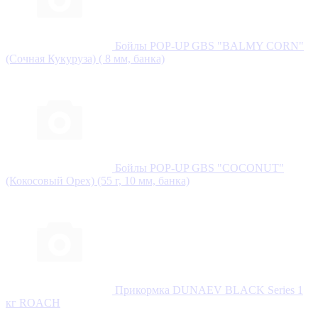
Бойлы POP-UP GBS "BALMY CORN"
(Сочная Кукуруза) ( 8 мм, банка)
Бойлы POP-UP GBS "COCONUT"
(Кокосовый Орех) (55 г, 10 мм, банка)
Прикормка DUNAEV BLACK Series 1
кг ROАCH