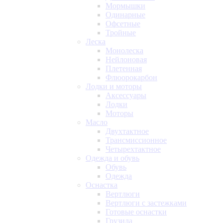
Мормышки
Одинарные
Офсетные
Тройные
Леска
Монолеска
Нейлоновая
Плетенная
Флюорокарбон
Лодки и моторы
Аксессуары
Лодки
Моторы
Масло
Двухтактное
Трансмиссионное
Четырехтактное
Одежда и обувь
Обувь
Одежда
Оснастка
Вертлюги
Вертлюги с застежками
Готовые оснастки
Грузила