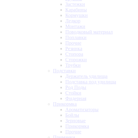
Застежки
Карабины
Кормушки
Ледкор
Монтажи
Поводковый материал
Поплавки
Прочие
Резинка
Стопора
Сторожки
Трубки
Подставки
Держатель удилища
Подставка под удилища
Род Поды
Стойки
Фидерная
Прикормка
Ароматизаторы
Бойлы
Зерновые
Прикормка
Прочие
Приманки