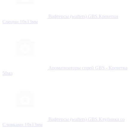
Вафтерсы (wafters) GBS Креветки
Специи 10x13мм
Ароматизаторы спрей GBS - Креветка
50мл
Вафтерсы (wafters) GBS Клубника со
Сливками 10x13мм