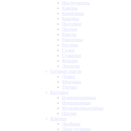
Инструменты
Камеры
Кораблики
Коробки
Подсачки
Прочие
Ракеты
Раколовки
Рогатки
Садки
Сушилки
Фонари
Эхолоты
Готовые снасти
Донки
Монтажи
Удочки
Катушки
Безинерционные
Инерционные
Мультипликаторные
Прочее
Крючки
Двойные
Джиг-головки