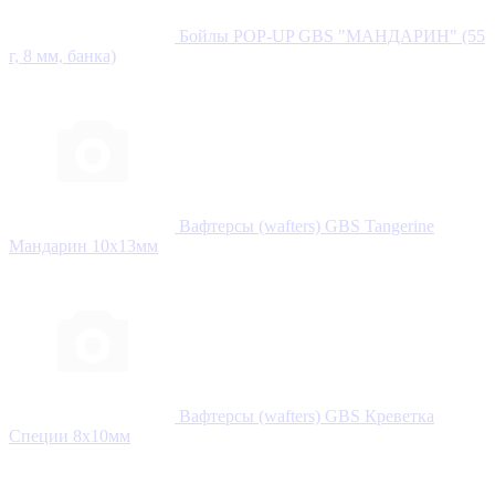
Бойлы POP-UP GBS "МАНДАРИН" (55
г, 8 мм, банка)
Вафтерсы (wafters) GBS Tangerine
Мандарин 10x13мм
Вафтерсы (wafters) GBS Креветка
Специи 8x10мм