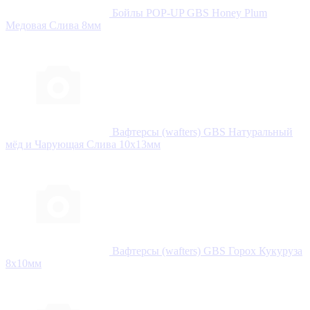
Бойлы POP-UP GBS Honey Plum
Медовая Слива 8мм
Вафтерсы (wafters) GBS Натуральный
мёд и Чарующая Слива 10x13мм
Вафтерсы (wafters) GBS Горох Кукуруза
8x10мм