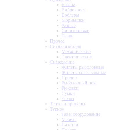
Блесна
Виброхвост
Воблеры
Мормышки
Разные
Силиконовые
Червь
Прочее
Сигнализаторы
Механические
Электрические
Снаряжение
Жилеты рыболовные
Жилеты спасательные
Прочие
Рыболовный пояс
Рюкзаки
Сумки
Чехлы
Тенты и прицепы
Туризм
Газ и оборудование
Мебель
Палатки
Прочее