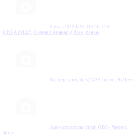
Бойлы POP-UP GBS "JUICY
PINEAPPLE" (Сочный Ананас) ( 8 мм, банка)
Вафтерсы (wafters) GBS Лосось 8x10мм
Ароматизаторы спрей GBS - Чеснок
50мл