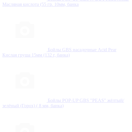
Масляная кислота (55 гр. 10мм, банка
Бойлы GBS насадочные Acid Pear
Кислая груша 15мм (132 г, банка)
Бойлы POP-UP GBS "PEAS" жёлтый/
зелёный (Горох) ( 8 мм, банка)