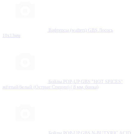
Вафтерсы (wafters) GBS Лосось
10x13мм
Бойлы POP-UP GBS "HOT SPICES"
жёлтый/белый (Острые Специи) ( 8 мм, банка)
Бойлы POP-UP GBS N-BUTYRIC ACID