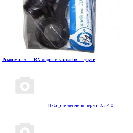
Ремкомплект ПВХ лодок и матрасов в тубусе
Набор тюльпанов черн d 2,2-4,0