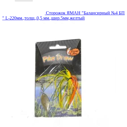
Сторожок ЯМАН "Балансирный №4 БП
" L-220мм.,толщ.,0,5 мм.,шир.5мм,желтый