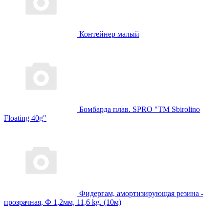
Контейнер малый
Бомбарда плав. SPRO "TM Sbirolino
Floating 40g"
Фидергам, амортизирующая резина -
прозрачная, Ф 1,2мм, 11,6 kg. (10м)