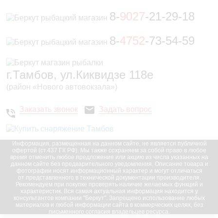
8-
9027
-21-29-18
8-
4752
-73-54-59
г.Тамбов, ул.Киквидзе 118е
(район «Нового автовокзала»)
Заказать звонок
Задать вопрос
Информация, размещенная на данном сайте, не является публичной
офертой (ст.437 ГК РФ). Мы также сохраняем за собой право в любое
время отменить любое предложение или акцию из числа указанных на
данном сайте без предварительного уведомления. Описание товара и
фотографии носят информационный характер и могут отличаться
от представленного в технической документации производителя.
Рекомендуем при покупке проверять наличие желаемых функций и
характеристик. Вся самая актуальная информация находится у
консультантов компании "Беркут". Запрещено использование любых
материалов и любой информации сайта в коммерческих целях, без
письменного согласия владельцев ресурса.