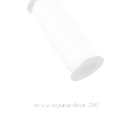
нить в катушках белая /390/