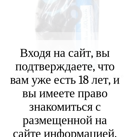
Входя на сайт, вы
подтверждаете, что
вам уже есть 18 лет, и
Ремкомплект ПВХ лодок и матрасов в тубусе
вы имеете право
знакомиться с
размещенной на
сайте информацией.