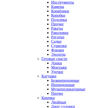
Инструменты
Камеры
Кораблики
Коробки
Подсачки
Прочие
Ракеты
Раколовки
Рогатки
Садки
Сушилки
Фонари
Эхолоты
Готовые снасти
Донки
Монтажи
Удочки
Катушки
Безинерционные
Инерционные
Мультипликаторные
Прочее
Крючки
Двойные
Джиг-головки