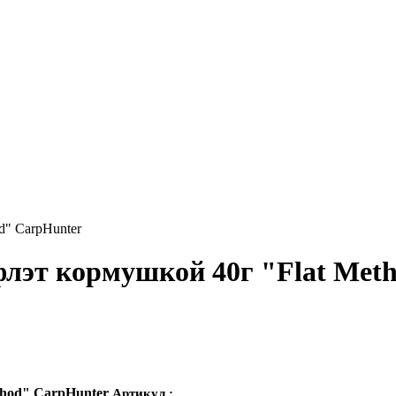
лэт кормушкой 40г "Flat Met
thod" CarpHunter
Артикул :