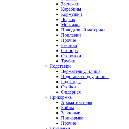
Застежки
Карабины
Кормушки
Ледкор
Монтажи
Поводковый материал
Поплавки
Прочие
Резинка
Стопора
Сторожки
Трубки
Подставки
Держатель удилища
Подставка под удилища
Род Поды
Стойки
Фидерная
Прикормка
Ароматизаторы
Бойлы
Зерновые
Прикормка
Прочие
Приманки