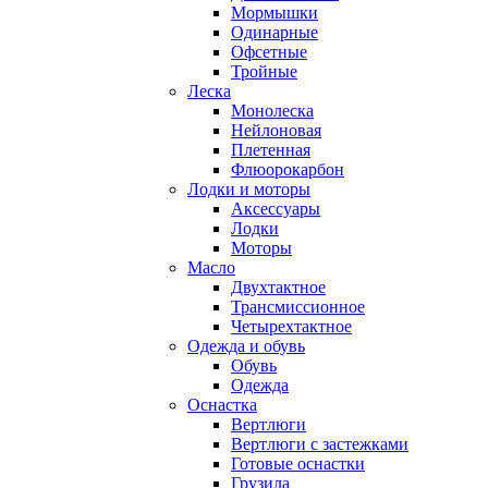
Мормышки
Одинарные
Офсетные
Тройные
Леска
Монолеска
Нейлоновая
Плетенная
Флюорокарбон
Лодки и моторы
Аксессуары
Лодки
Моторы
Масло
Двухтактное
Трансмиссионное
Четырехтактное
Одежда и обувь
Обувь
Одежда
Оснастка
Вертлюги
Вертлюги с застежками
Готовые оснастки
Грузила