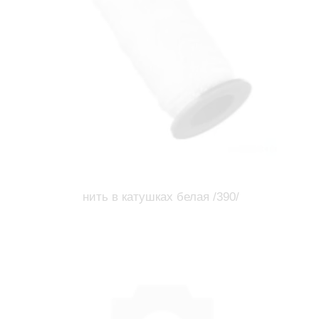
нить в катушках белая /390/