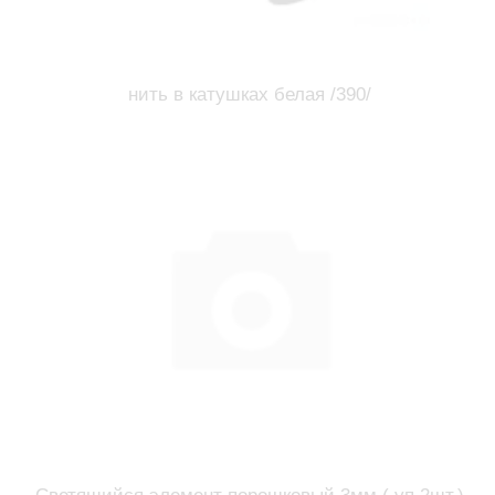
нить в катушках белая /390/