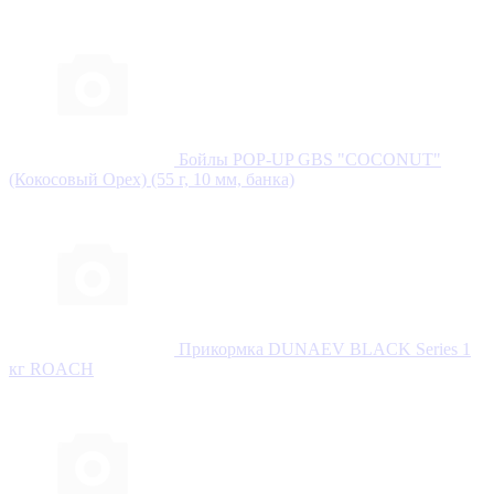
Бойлы POP-UP GBS "COCONUT"
(Кокосовый Орех) (55 г, 10 мм, банка)
Прикормка DUNAEV BLACK Series 1
кг ROАCH