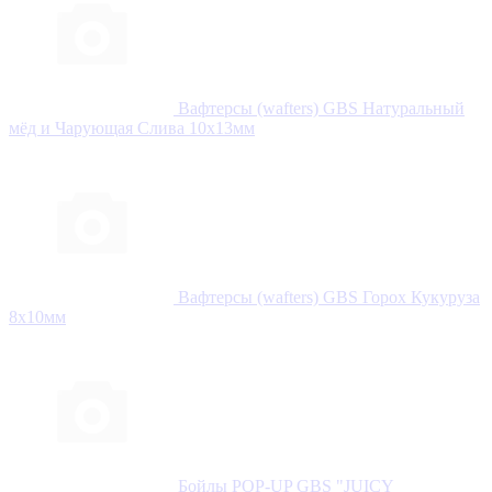
Вафтерсы (wafters) GBS Натуральный
мёд и Чарующая Слива 10x13мм
Вафтерсы (wafters) GBS Горох Кукуруза
8x10мм
Бойлы POP-UP GBS "JUICY