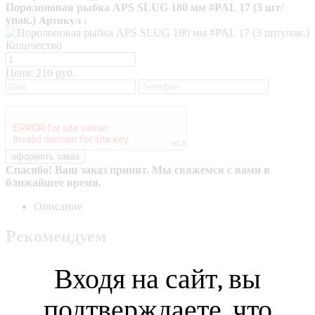
Поролоновая рыбка APS SLUG 180 мм #PAL 17 (3 шт/
упак.)
Артикул :
Количество
Цена:
210 руб.
Спасибо! Ваш заказ принят. Мы свяжемся с вами в
ближайшее время.
Описание
Рекомендуем
Входя на сайт, вы
подтверждаете, что