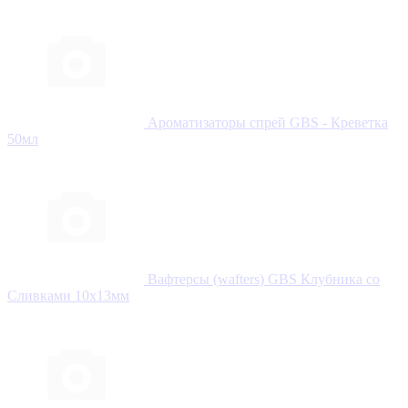
Ароматизаторы спрей GBS - Креветка
50мл
Вафтерсы (wafters) GBS Клубника со
Сливками 10x13мм