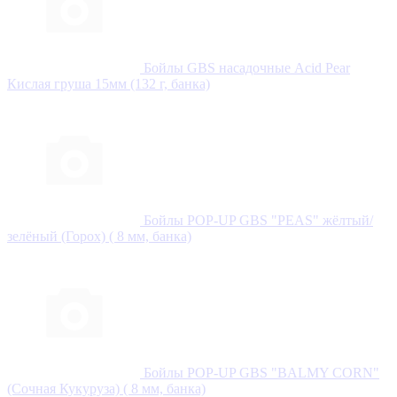
Бойлы GBS насадочные Acid Pear
Кислая груша 15мм (132 г, банка)
Бойлы POP-UP GBS "PEAS" жёлтый/
зелёный (Горох) ( 8 мм, банка)
Бойлы POP-UP GBS "BALMY CORN"
(Сочная Кукуруза) ( 8 мм, банка)