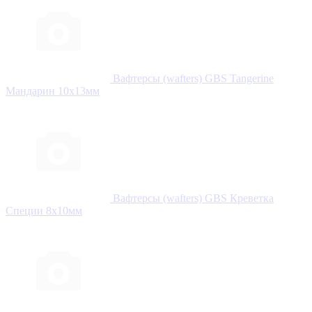
Вафтерсы (wafters) GBS Tangerine
Мандарин 10x13мм
Вафтерсы (wafters) GBS Креветка
Специи 8x10мм