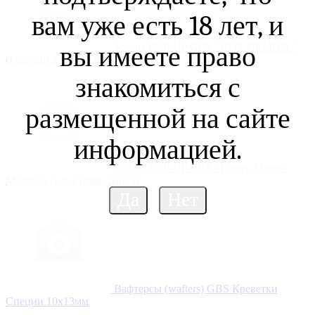
вам уже есть 18 лет, и
Бойлы POP-UP GBS "HOT DEMON "
вы имеете право
(Горячий демон) ( 8 мм, банка)
знакомиться с
размещенной на сайте
информацией.
Бойлы POP-UP GBS "Honey Melon"
Медовая Дыня (8мм, банка)
Вафтерсы (wafters) GBS Креветки
Специи 10x13мм