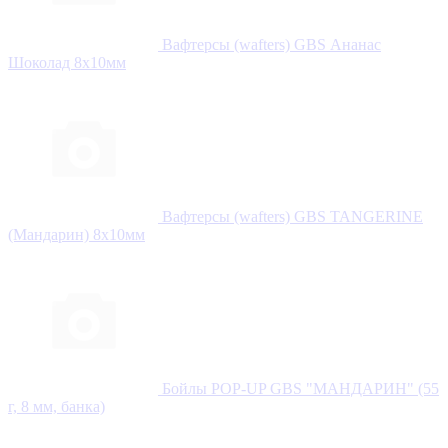
Вафтерсы (wafters) GBS Ананас
Шоколад 8x10мм
Вафтерсы (wafters) GBS TANGERINE
(Мандарин) 8x10мм
Бойлы POP-UP GBS "МАНДАРИН" (55
г, 8 мм, банка)