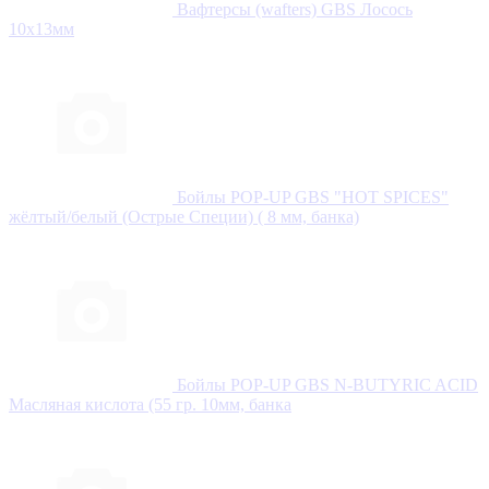
Вафтерсы (wafters) GBS Лосось
10x13мм
Бойлы POP-UP GBS "HOT SPICES"
жёлтый/белый (Острые Специи) ( 8 мм, банка)
Бойлы POP-UP GBS N-BUTYRIC ACID
Масляная кислота (55 гр. 10мм, банка