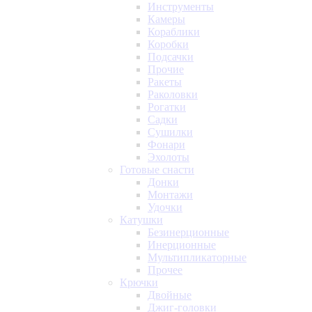
Инструменты
Камеры
Кораблики
Коробки
Подсачки
Прочие
Ракеты
Раколовки
Рогатки
Садки
Сушилки
Фонари
Эхолоты
Готовые снасти
Донки
Монтажи
Удочки
Катушки
Безинерционные
Инерционные
Мультипликаторные
Прочее
Крючки
Двойные
Джиг-головки