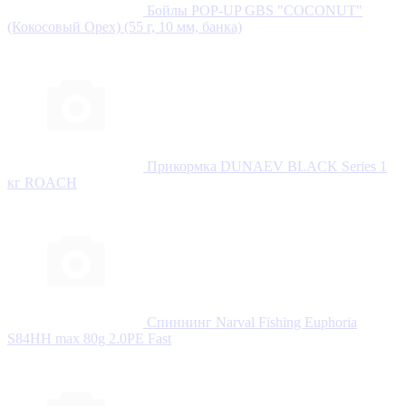
Бойлы POP-UP GBS "COCONUT"
(Кокосовый Орех) (55 г, 10 мм, банка)
Прикормка DUNAEV BLACK Series 1
кг ROАCH
Спиннинг Narval Fishing Euphoria
S84HH max 80g 2.0PE Fast