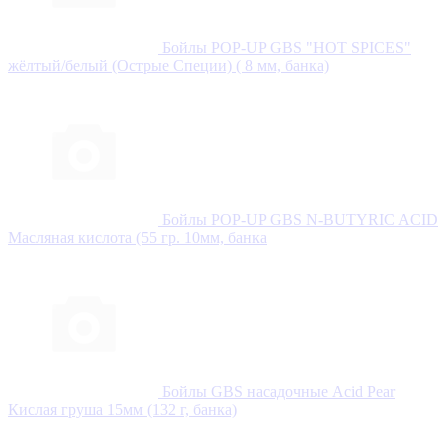
Бойлы POP-UP GBS "HOT SPICES"
жёлтый/белый (Острые Специи) ( 8 мм, банка)
Бойлы POP-UP GBS N-BUTYRIC ACID
Масляная кислота (55 гр. 10мм, банка
Бойлы GBS насадочные Acid Pear
Кислая груша 15мм (132 г, банка)