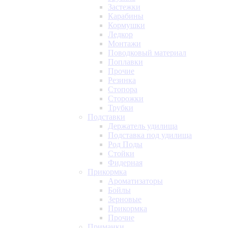
Застежки
Карабины
Кормушки
Ледкор
Монтажи
Поводковый материал
Поплавки
Прочие
Резинка
Стопора
Сторожки
Трубки
Подставки
Держатель удилища
Подставка под удилища
Род Поды
Стойки
Фидерная
Прикормка
Ароматизаторы
Бойлы
Зерновые
Прикормка
Прочие
Приманки