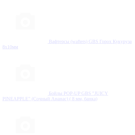
Вафтерсы (wafters) GBS Горох Кукуруза
8x10мм
Бойлы POP-UP GBS "JUICY
PINEAPPLE" (Сочный Ананас) ( 8 мм, банка)