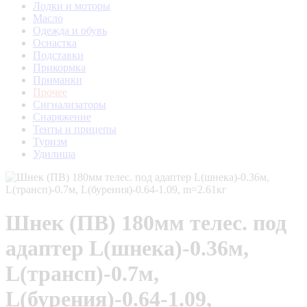
Лодки и моторы
Масло
Одежда и обувь
Оснастка
Подставки
Прикормка
Приманки
Прочее
Сигнализаторы
Снаряжение
Тенты и прицепы
Туризм
Удилища
Шнек (ПВ) 180мм телес. под
адаптер L(шнека)-0.36м,
L(трансп)-0.7м,
L(бурения)-0.64-1.09,