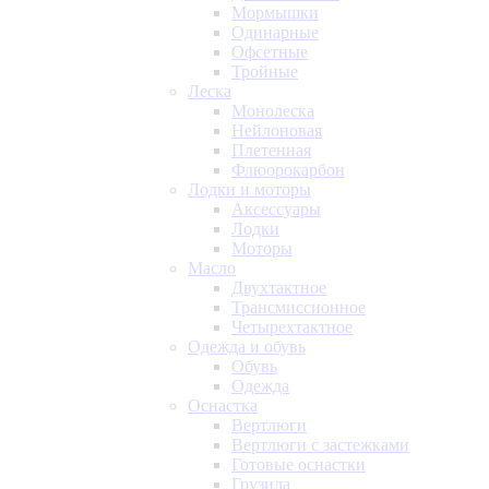
Мормышки
Одинарные
Офсетные
Тройные
Леска
Монолеска
Нейлоновая
Плетенная
Флюорокарбон
Лодки и моторы
Аксессуары
Лодки
Моторы
Масло
Двухтактное
Трансмиссионное
Четырехтактное
Одежда и обувь
Обувь
Одежда
Оснастка
Вертлюги
Вертлюги с застежками
Готовые оснастки
Грузила