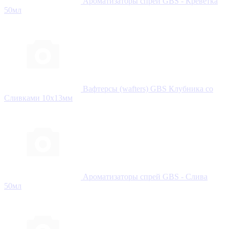
Ароматизаторы спрей GBS - Креветка
50мл
Вафтерсы (wafters) GBS Клубника со
Сливками 10x13мм
Ароматизаторы спрей GBS - Слива
50мл