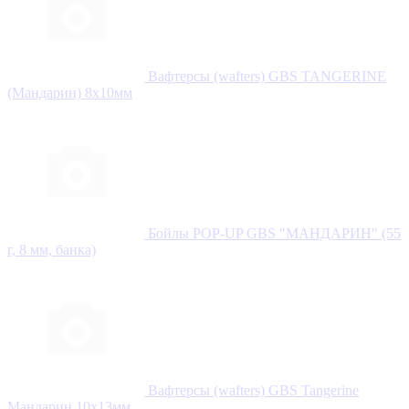
Вафтерсы (wafters) GBS TANGERINE
(Мандарин) 8x10мм
Бойлы POP-UP GBS "МАНДАРИН" (55
г, 8 мм, банка)
Вафтерсы (wafters) GBS Tangerine
Мандарин 10x13мм