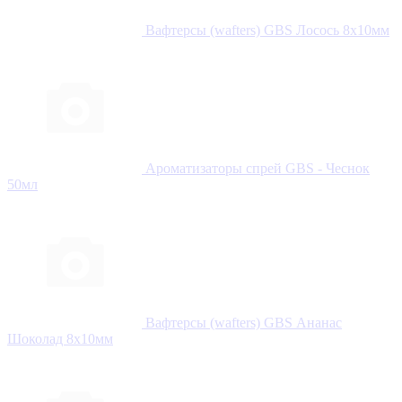
Вафтерсы (wafters) GBS Лосось 8x10мм
Ароматизаторы спрей GBS - Чеснок
50мл
Вафтерсы (wafters) GBS Ананас
Шоколад 8x10мм