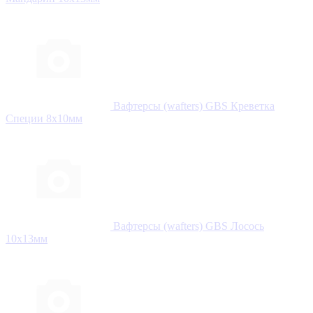
Вафтерсы (wafters) GBS Креветка
Специи 8x10мм
Вафтерсы (wafters) GBS Лосось
10x13мм