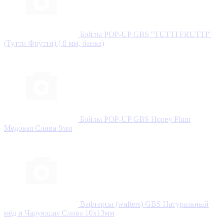
Бойлы POP-UP GBS "TUTTI FRUTTI"
(Тутти Фрутти) ( 8 мм, банка)
Бойлы POP-UP GBS Honey Plum
Медовая Слива 8мм
Вафтерсы (wafters) GBS Натуральный
мёд и Чарующая Слива 10x13мм