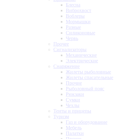
Блесна
Виброхвост
Воблеры
Мормышки
Разные
Силиконовые
Червь
Прочее
Сигнализаторы
Механические
Электрические
Снаряжение
Жилеты рыболовные
Жилеты спасательные
Прочие
Рыболовный пояс
Рюкзаки
Сумки
Чехлы
Тенты и прицепы
Туризм
Газ и оборудование
Мебель
Палатки
Прочее