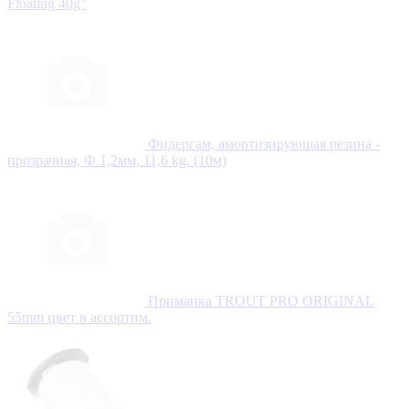
Floating 40g"
Фидергам, амортизирующая резина -
прозрачная, Ф 1,2мм, 11,6 kg. (10м)
Приманка TROUT PRO ORIGINAL
55mm цвет в ассортим.