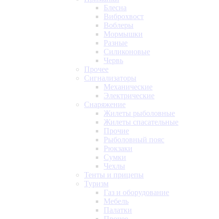
Блесна
Виброхвост
Воблеры
Мормышки
Разные
Силиконовые
Червь
Прочее
Сигнализаторы
Механические
Электрические
Снаряжение
Жилеты рыболовные
Жилеты спасательные
Прочие
Рыболовный пояс
Рюкзаки
Сумки
Чехлы
Тенты и прицепы
Туризм
Газ и оборудование
Мебель
Палатки
Прочее