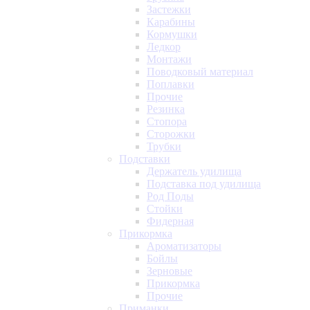
Застежки
Карабины
Кормушки
Ледкор
Монтажи
Поводковый материал
Поплавки
Прочие
Резинка
Стопора
Сторожки
Трубки
Подставки
Держатель удилища
Подставка под удилища
Род Поды
Стойки
Фидерная
Прикормка
Ароматизаторы
Бойлы
Зерновые
Прикормка
Прочие
Приманки