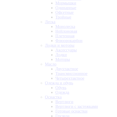
Мормышки
Одинарные
Офсетные
Тройные
Леска
Монолеска
Нейлоновая
Плетенная
Флюорокарбон
Лодки и моторы
Аксессуары
Лодки
Моторы
Масло
Двухтактное
Трансмиссионное
Четырехтактное
Одежда и обувь
Обувь
Одежда
Оснастка
Вертлюги
Вертлюги с застежками
Готовые оснастки
Грузила