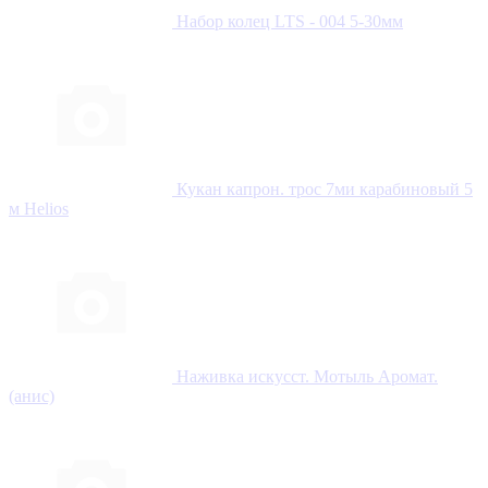
Набор колец LTS - 004 5-30мм
Кукан капрон. трос 7ми карабиновый 5
м Helios
Наживка искусст. Мотыль Аромат.
(анис)