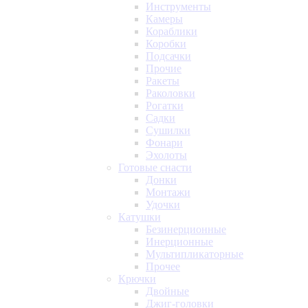
Инструменты
Камеры
Кораблики
Коробки
Подсачки
Прочие
Ракеты
Раколовки
Рогатки
Садки
Сушилки
Фонари
Эхолоты
Готовые снасти
Донки
Монтажи
Удочки
Катушки
Безинерционные
Инерционные
Мультипликаторные
Прочее
Крючки
Двойные
Джиг-головки