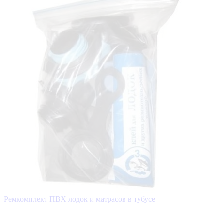
Ремкомплект ПВХ лодок и матрасов в тубусе