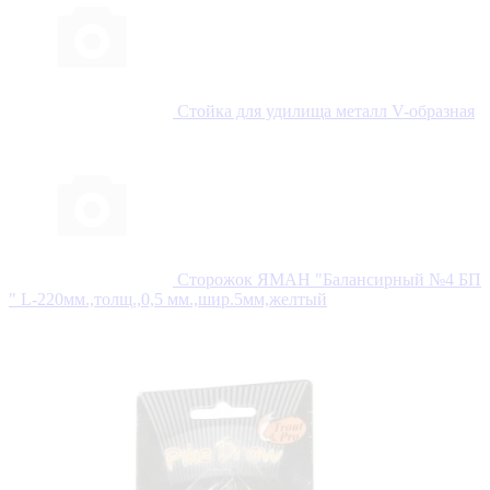
Стойка для удилища металл V-образная
Сторожок ЯМАН "Балансирный №4 БП
" L-220мм.,толщ.,0,5 мм.,шир.5мм,желтый