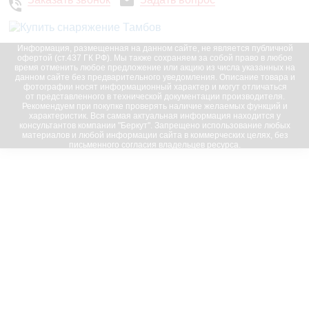
Информация, размещенная на данном сайте, не является публичной
офертой (ст.437 ГК РФ). Мы также сохраняем за собой право в любое
время отменить любое предложение или акцию из числа указанных на
данном сайте без предварительного уведомления. Описание товара и
фотографии носят информационный характер и могут отличаться
от представленного в технической документации производителя.
Рекомендуем при покупке проверять наличие желаемых функций и
характеристик. Вся самая актуальная информация находится у
консультантов компании "Беркут". Запрещено использование любых
материалов и любой информации сайта в коммерческих целях, без
письменного согласия владельцев ресурса.
© 2016-2023, “Беркут”; все права защищены