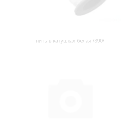
нить в катушках белая /390/