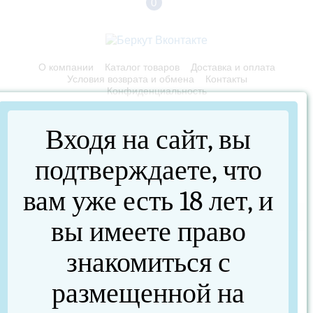
0
О компании
Каталог товаров
Доставка и оплата
Условия возврата и обмена
Контакты
Конфиденциальность
Входя на сайт, вы
Каталог товаров
подтверждаете, что
Главная страница
Каталог товаров
Оснастка
Грузила
Разборные чебурашки 6 грамм
вам уже есть 18 лет, и
Меню
вы имеете право
знакомиться с
размещенной на
Разборные чебурашки 6 грамм
Артикул :