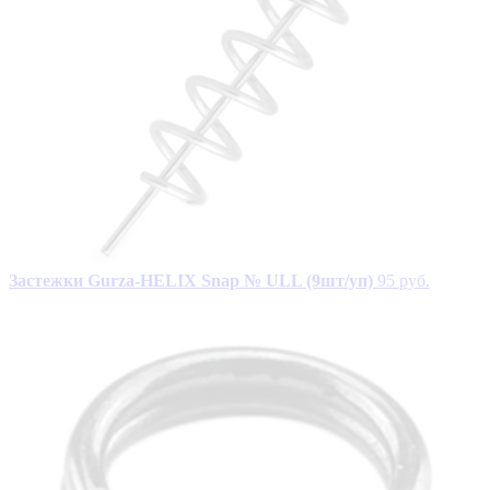
Застежки Gurza-HELIX Snap № ULL (9шт/уп)
95 руб.