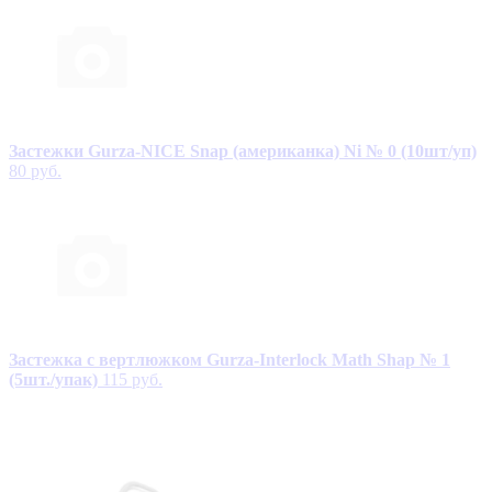
Застежки Gurza-NICE Snap (американка) Ni № 0 (10шт/уп)
80 руб.
Застежка с вертлюжком Gurza-Interlock Math Shap № 1
(5шт./упак)
115 руб.