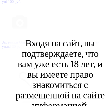
уп)
100 руб.
Входя на сайт, вы
Застежки Gurza-NICE Snap (американка) Ni №00 (10шт./
упак)
80 руб.
подтверждаете, что
вам уже есть 18 лет, и
вы имеете право
знакомиться с
размещенной на сайте
информацией.