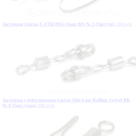
Застежки Gurza-X-STRONG Snap BN № 2 (5шт/уп)
130 руб.
Застежка с вертлюжком Gurza-Side-Line Rolling Swivel BK
№ 6 (5шт./упак)
180 руб.