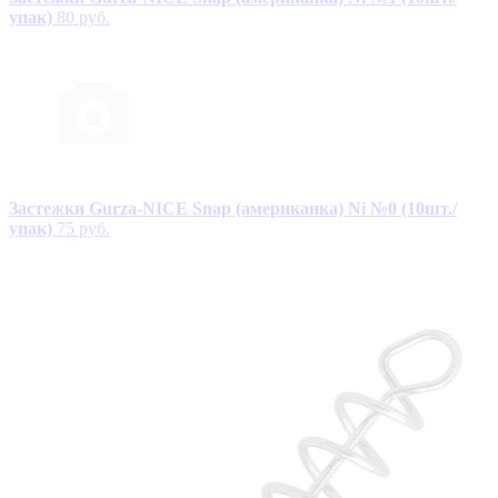
упак)
80 руб.
Застежки Gurza-NICE Snap (американка) Ni №0 (10шт./
упак)
75 руб.