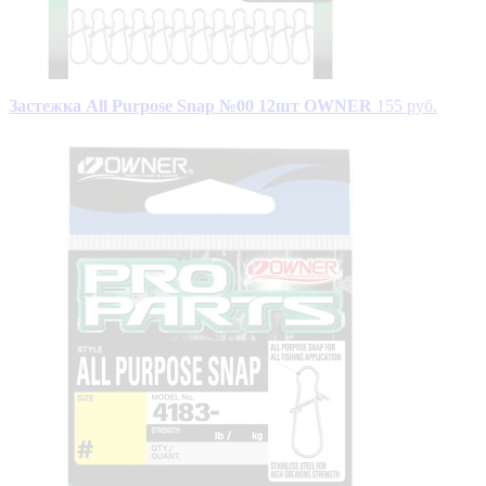
Застежка All Purpose Snap №00 12шт OWNER
155 руб.