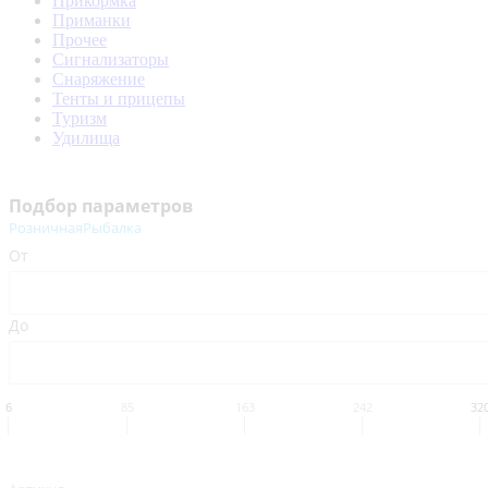
Прикормка
Приманки
Прочее
Сигнализаторы
Снаряжение
Тенты и прицепы
Туризм
Удилища
Подбор параметров
РозничнаяРыбалка
От
До
6
85
163
242
32