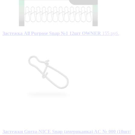
Застежка All Purpose Snap №1 12шт OWNER
155 руб.
Застежки Gurza-NICE Snap (американка) AC № 000 (10шт/