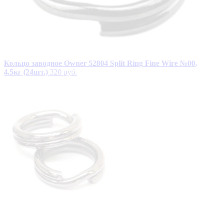
Кольцо заводное Owner 52804 Split Ring Fine Wire №00,
4.5кг (24шт.)
320 руб.