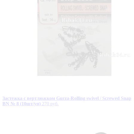
Застежка с вертлюжком Gurza-Rolling swivel / Screwed Snap
BN № 8 (10шт/уп)
270 руб.