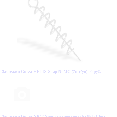
Застежки Gurza-HELIX Snap № MC (7шт/уп)
95 руб.
Застежки Gurza-NICE Snap (американка) Ni №1 (10шт./