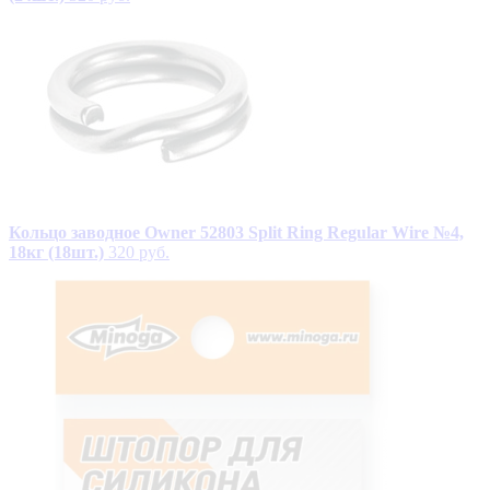
Кольцо заводное Owner 52803 Split Ring Regular Wire №4,
18кг (18шт.)
320 руб.