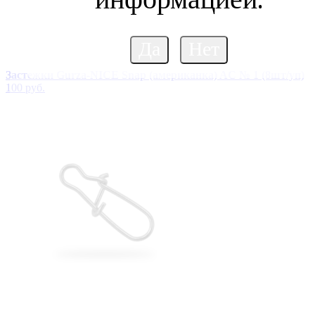
Застежки Gurza-NICE Snap (американка) AC № 1 (8шт/уп)
100 руб.