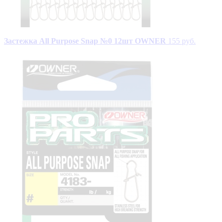
Застежка All Purpose Snap №0 12шт OWNER
155 руб.