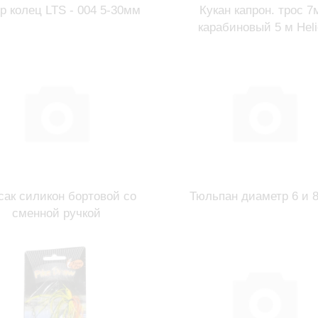
р колец LTS - 004 5-30мм
Кукан капрон. трос 7
карабиновый 5 м Hel
сак силикон бортовой со
Тюльпан диаметр 6 и 
сменной ручкой