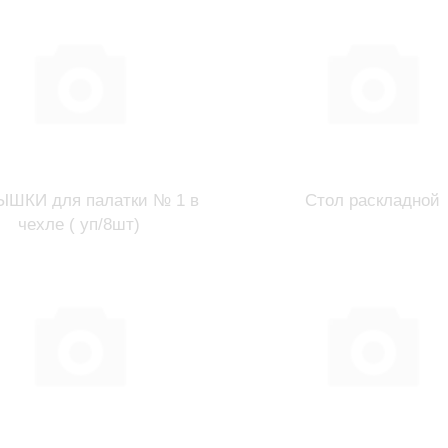
ШКИ для палатки № 1 в
Стол раскладной
чехле ( уп/8шт)