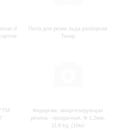
aman d
Пила для резки льда разборная
сортим.
Тонар
 "TM
Фидергам, амортизирующая
g"
резина - прозрачная, Ф 1,2мм,
11,6 kg. (10м)