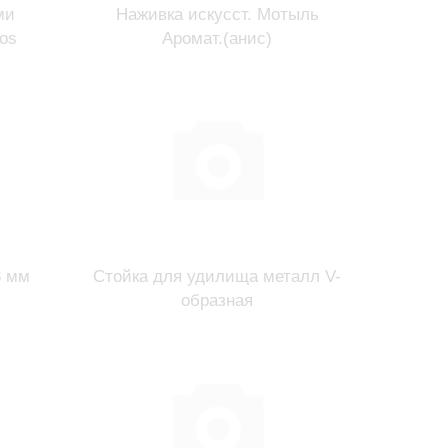
ми
Наживка искусст. Мотыль
ios
Аромат.(анис)
8 мм
Стойка для удилища металл V-
образная