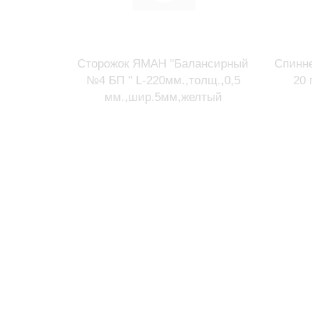
Сторожок ЯМАН "Балансирный
Спинн
№4 БП " L-220мм.,толщ.,0,5
20 
мм.,шир.5мм,желтый