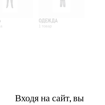
Ь
ОДЕЖДА
ра
1 товар
Входя на сайт, вы