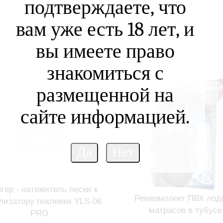
подтверждаете, что
вам уже есть 18 лет, и
вы имеете право
знакомиться с
размещенной на
сайте информацией.
гер - натяжитель лески к
Ремкомплект ПВХ лодо
лизатору поклевки YLS-06
матрасов в тубусе
PRO