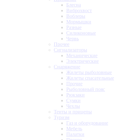
Блесна
Виброхвост
Воблеры
Мормышки
Разные
Силиконовые
Червь
Прочее
Сигнализаторы
Механические
Электрические
Снаряжение
Жилеты рыболовные
Жилеты спасательные
Прочие
Рыболовный пояс
Рюкзаки
Сумки
Чехлы
Тенты и прицепы
Туризм
Газ и оборудование
Мебель
Палатки
Прочее