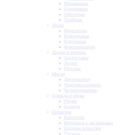
Мормышки
Одинарные
Офсетные
Тройные
Леска
Монолеска
Нейлоновая
Плетенная
Флюорокарбон
Лодки и моторы
Аксессуары
Лодки
Моторы
Масло
Двухтактное
Трансмиссионное
Четырехтактное
Одежда и обувь
Обувь
Одежда
Оснастка
Вертлюги
Вертлюги с застежками
Готовые оснастки
Грузила