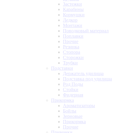
Застежки
Карабины
Кормушки
Ледкор
Монтажи
Поводковый материал
Поплавки
Прочие
Резинка
Стопора
Сторожки
Трубки
Подставки
Держатель удилища
Подставка под удилища
Род Поды
Стойки
Фидерная
Прикормка
Ароматизаторы
Бойлы
Зерновые
Прикормка
Прочие
Приманки