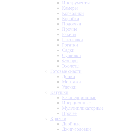
Инструменты
Камеры
Кораблики
Коробки
Подсачки
Прочие
Ракеты
Раколовки
Рогатки
Садки
Сушилки
Фонари
Эхолоты
Готовые снасти
Донки
Монтажи
Удочки
Катушки
Безинерционные
Инерционные
Мультипликаторные
Прочее
Крючки
Двойные
Джиг-головки