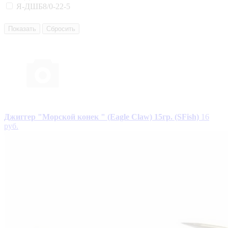
Я-ДШБ8/0-22-5
Джиггер "Морской конек " (Eagle Claw) 15гр. (SFish)
16
руб.