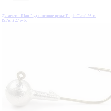
Джиггер "Шар " удлиненное цевье(Eagle Claw) 26гр.
(SFish)
27 руб.