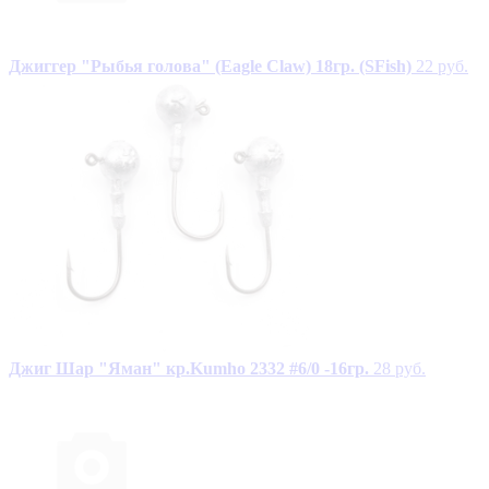
Джиггер "Рыбья голова" (Eagle Claw) 18гр. (SFish)
22 руб.
Джиг Шар "Яман" кр.Kumho 2332 #6/0 -16гр.
28 руб.