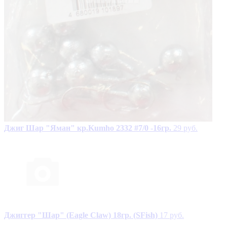
Джиг Шар "Яман" кр.Kumho 2332 #7/0 -16гр.
29 руб.
Джиггер "Шар" (Eagle Claw) 18гр. (SFish)
17 руб.