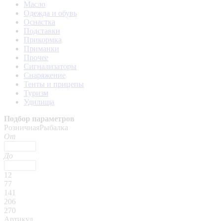
Масло
Одежда и обувь
Оснастка
Подставки
Прикормка
Приманки
Прочее
Сигнализаторы
Снаряжение
Тенты и прицепы
Туризм
Удилища
Подбор параметров
РозничнаяРыбалка
От
До
12
77
141
206
270
Артикул