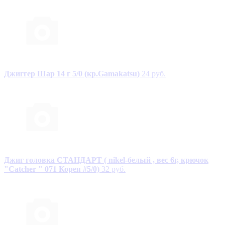
Джиггер Шар 14 г 5/0 (кр.Gamakatsu)
24 руб.
Джиг головка СТАНДАРТ ( nikel-белый , вес 6г, крючок
"Catcher " 071 Корея #5/0)
32 руб.