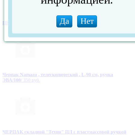
ПВА пакет 16*7 см (10 шт)
185 руб.
Черпак Namazu , телескопический , L-90 см, ручка
ЭВА/100/
350 руб.
ЧЕРПАК складной "Техно" ПЛ с пластмассовой ручкой