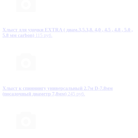
Хлыст для удочки EXTRA ( диам.3,5.3,8. 4,0 , 4.5 , 4.8 , 5.0 ,
5.8 мм carbon)
115 руб.
Хлыст к спиннингу универсальный 2.7м D-7.8мм
(посадочный диаметр 7,8мм)
245 руб.