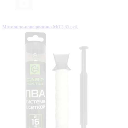
Мотовило-поводочница М(С)
65 руб.