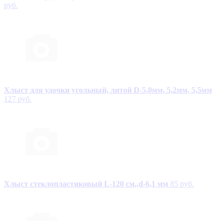
руб.
Хлыст для удочки угольный, литой D-5,0мм, 5,2мм, 5,5мм
127 руб.
Хлыст стеклопластиковый L-120 см.,d-6,1 мм
85 руб.