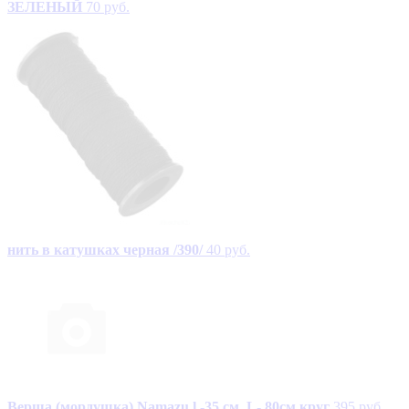
ЗЕЛЕНЫЙ
70 руб.
нить в катушках черная /390/
40 руб.
Верша (мордушка) Namazu l -35 см, L- 80см круг
395 руб.