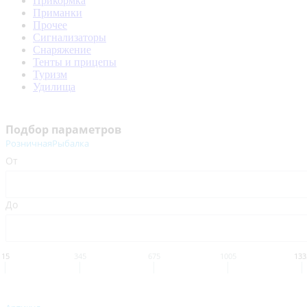
Прикормка
Приманки
Прочее
Сигнализаторы
Снаряжение
Тенты и прицепы
Туризм
Удилища
Подбор параметров
РозничнаяРыбалка
От
До
15
345
675
1005
133