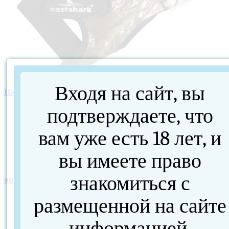
Входя на сайт, вы
Напальчник BY-3301
310 руб.
подтверждаете, что
вам уже есть 18 лет, и
вы имеете право
знакомиться с
нить в катушках цветная /390/
40 руб.
размещенной на сайте
информацией.