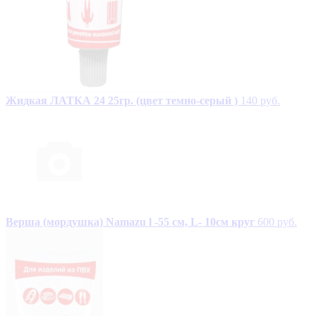
Жидкая ЛАТКА 24 25гр. (цвет темно-серый )
140 руб.
Верша (мордушка) Namazu l -55 см, L- 10см круг
600 руб.