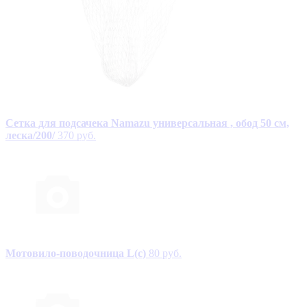
Сетка для подсачека Namazu универсальная , обод 50 см,
леска/200/
370 руб.
Мотовило-поводочница L(с)
80 руб.