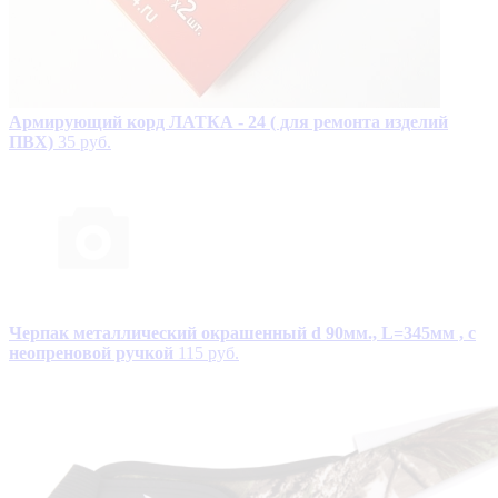
Армирующий корд ЛАТКА - 24 ( для ремонта изделий
ПВХ)
35 руб.
Черпак металлический окрашенный d 90мм., L=345мм , с
неопреновой ручкой
115 руб.