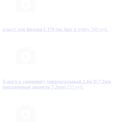
хлыст для фидера С170 (по 3шт в тубе).
580 руб.
Хлыст к спиннингу универсальный 2.4м D-7.2мм
(посадочный диаметр 7,2мм)
235 руб.