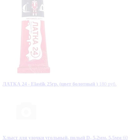
ЛАТКА 24 - Elastik 25гр. (цвет болотный )
180 руб.
Хлыст для удочки угольный, полый D- 5,2мм, 5,5мм
60