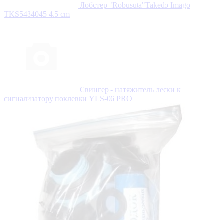
Лобстер "Robusuta"Takedo Imago
TKS5484045 4.5 cm
Свингер - натяжитель лески к
сигнализатору поклевки YLS-06 PRO