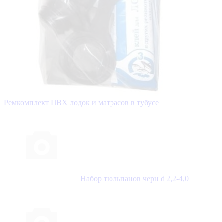
Ремкомплект ПВХ лодок и матрасов в тубусе
Набор тюльпанов черн d 2,2-4,0