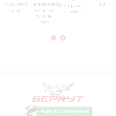
TKS5484045
сигнализатору
4,0
матрасов
4.5 cm
поклевки
в тубусе
YLS-06
PRO