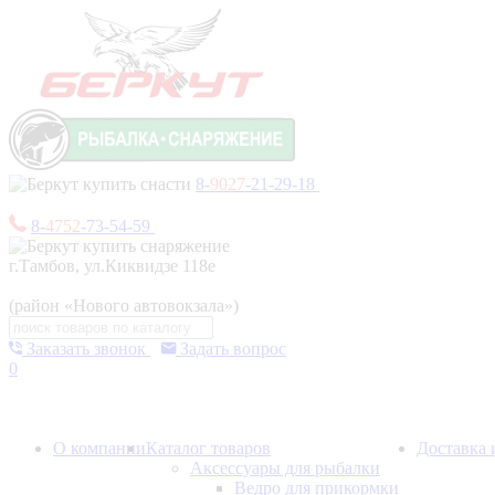
8-
9027
-21-29-18
8-
4752
-73-54-59
г.Тамбов, ул.Киквидзе 118е
(район «Нового автовокзала»)
Заказать звонок
Задать вопрос
0
О компании
Каталог товаров
Доставка 
Аксессуары для рыбалки
Ведро для прикормки