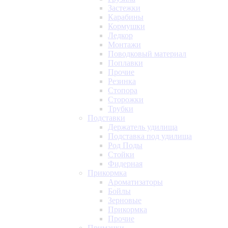
Застежки
Карабины
Кормушки
Ледкор
Монтажи
Поводковый материал
Поплавки
Прочие
Резинка
Стопора
Сторожки
Трубки
Подставки
Держатель удилища
Подставка под удилища
Род Поды
Стойки
Фидерная
Прикормка
Ароматизаторы
Бойлы
Зерновые
Прикормка
Прочие
Приманки