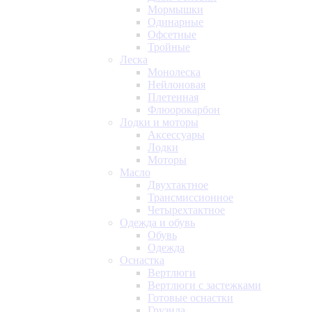
Мормышки
Одинарные
Офсетные
Тройные
Леска
Монолеска
Нейлоновая
Плетенная
Флюорокарбон
Лодки и моторы
Аксессуары
Лодки
Моторы
Масло
Двухтактное
Трансмиссионное
Четырехтактное
Одежда и обувь
Обувь
Одежда
Оснастка
Вертлюги
Вертлюги с застежками
Готовые оснастки
Грузила