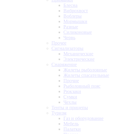
Блесна
Виброхвост
Воблеры
Мормышки
Разные
Силиконовые
Червь
Прочее
Сигнализаторы
Механические
Электрические
Снаряжение
Жилеты рыболовные
Жилеты спасательные
Прочие
Рыболовный пояс
Рюкзаки
Сумки
Чехлы
Тенты и прицепы
Туризм
Газ и оборудование
Мебель
Палатки