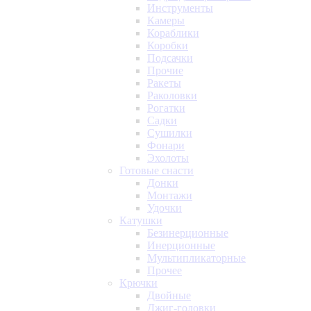
Инструменты
Камеры
Кораблики
Коробки
Подсачки
Прочие
Ракеты
Раколовки
Рогатки
Садки
Сушилки
Фонари
Эхолоты
Готовые снасти
Донки
Монтажи
Удочки
Катушки
Безинерционные
Инерционные
Мультипликаторные
Прочее
Крючки
Двойные
Джиг-головки