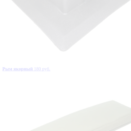
Рым якорный
180 руб.