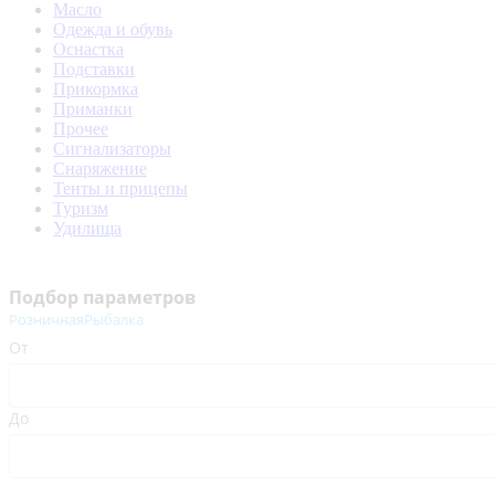
Масло
Одежда и обувь
Оснастка
Подставки
Прикормка
Приманки
Прочее
Сигнализаторы
Снаряжение
Тенты и прицепы
Туризм
Удилища
Подбор параметров
РозничнаяРыбалка
От
До