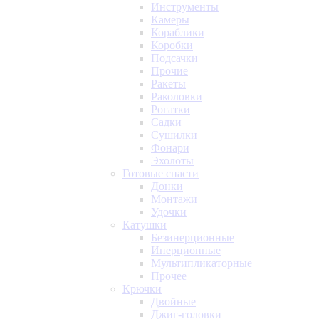
Инструменты
Камеры
Кораблики
Коробки
Подсачки
Прочие
Ракеты
Раколовки
Рогатки
Садки
Сушилки
Фонари
Эхолоты
Готовые снасти
Донки
Монтажи
Удочки
Катушки
Безинерционные
Инерционные
Мультипликаторные
Прочее
Крючки
Двойные
Джиг-головки