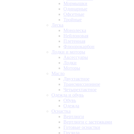
Мормышки
Одинарные
Офсетные
Тройные
Леска
Монолеска
Нейлоновая
Плетенная
Флюорокарбон
Лодки и моторы
Аксессуары
Лодки
Моторы
Масло
Двухтактное
Трансмиссионное
Четырехтактное
Одежда и обувь
Обувь
Одежда
Оснастка
Вертлюги
Вертлюги с застежками
Готовые оснастки
Грузила