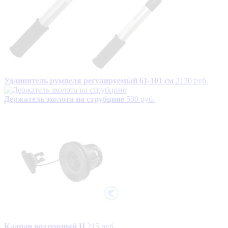
Удлинитель румпеля регулируемый 61-101 см
2130 руб.
Держатель эхолота на струбцине
500 руб.
Клапан воздушный Н
215 руб.