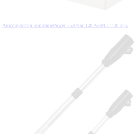
Аккумулятор SunStonePower 75A/час 128 AGM
17400 руб.