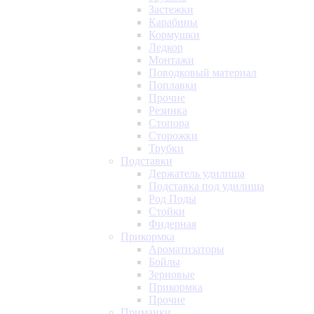
Застежки
Карабины
Кормушки
Ледкор
Монтажи
Поводковый материал
Поплавки
Прочие
Резинка
Стопора
Сторожки
Трубки
Подставки
Держатель удилища
Подставка под удилища
Род Поды
Стойки
Фидерная
Прикормка
Ароматизаторы
Бойлы
Зерновые
Прикормка
Прочие
Приманки