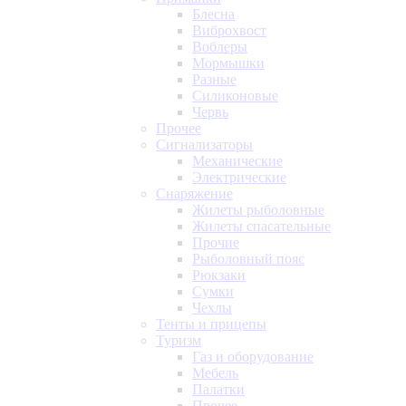
Блесна
Виброхвост
Воблеры
Мормышки
Разные
Силиконовые
Червь
Прочее
Сигнализаторы
Механические
Электрические
Снаряжение
Жилеты рыболовные
Жилеты спасательные
Прочие
Рыболовный пояс
Рюкзаки
Сумки
Чехлы
Тенты и прицепы
Туризм
Газ и оборудование
Мебель
Палатки
Прочее