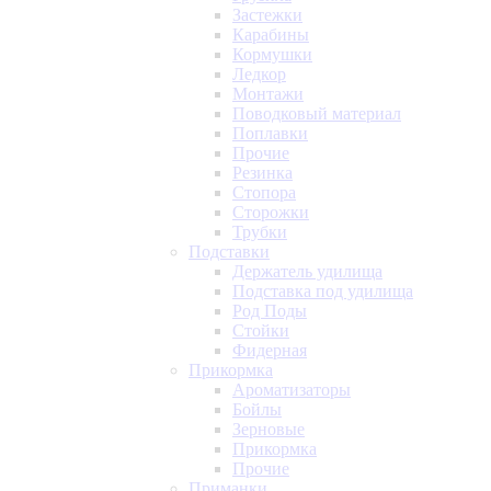
Застежки
Карабины
Кормушки
Ледкор
Монтажи
Поводковый материал
Поплавки
Прочие
Резинка
Стопора
Сторожки
Трубки
Подставки
Держатель удилища
Подставка под удилища
Род Поды
Стойки
Фидерная
Прикормка
Ароматизаторы
Бойлы
Зерновые
Прикормка
Прочие
Приманки