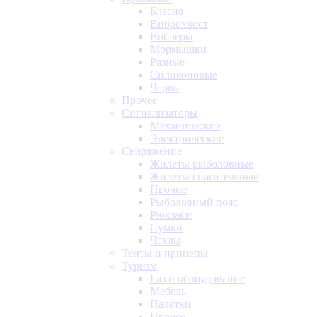
Блесна
Виброхвост
Воблеры
Мормышки
Разные
Силиконовые
Червь
Прочее
Сигнализаторы
Механические
Электрические
Снаряжение
Жилеты рыболовные
Жилеты спасательные
Прочие
Рыболовный пояс
Рюкзаки
Сумки
Чехлы
Тенты и прицепы
Туризм
Газ и оборудование
Мебель
Палатки
Прочее