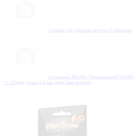
Стойка для удилища металл V-образная
Сторожок ЯМАН "Балансирный №4 БП
" L-220мм.,толщ.,0,5 мм.,шир.5мм,желтый