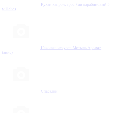
Кукан капрон. трос 7ми карабиновый 5
м Helios
Наживка искусст. Мотыль Аромат.
(анис)
Спасалки