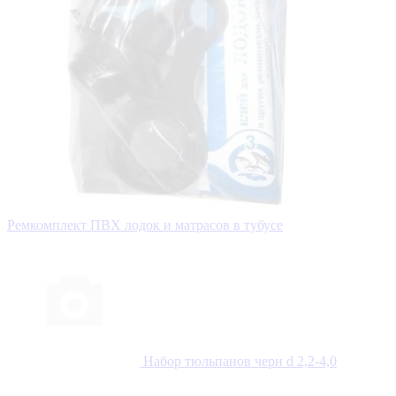
Ремкомплект ПВХ лодок и матрасов в тубусе
Набор тюльпанов черн d 2,2-4,0