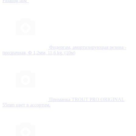
Floating 40g"
Фидергам, амортизирующая резина -
прозрачная, Ф 1,2мм, 11,6 kg. (10м)
Приманка TROUT PRO ORIGINAL
55mm цвет в ассортим.