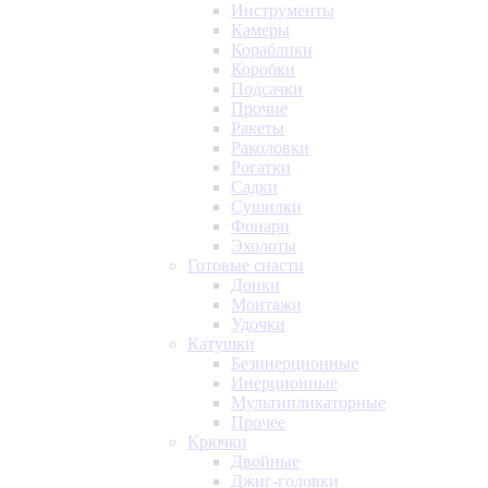
Инструменты
Камеры
Кораблики
Коробки
Подсачки
Прочие
Ракеты
Раколовки
Рогатки
Садки
Сушилки
Фонари
Эхолоты
Готовые снасти
Донки
Монтажи
Удочки
Катушки
Безинерционные
Инерционные
Мультипликаторные
Прочее
Крючки
Двойные
Джиг-головки