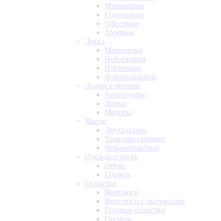
Мормышки
Одинарные
Офсетные
Тройные
Леска
Монолеска
Нейлоновая
Плетенная
Флюорокарбон
Лодки и моторы
Аксессуары
Лодки
Моторы
Масло
Двухтактное
Трансмиссионное
Четырехтактное
Одежда и обувь
Обувь
Одежда
Оснастка
Вертлюги
Вертлюги с застежками
Готовые оснастки
Грузила