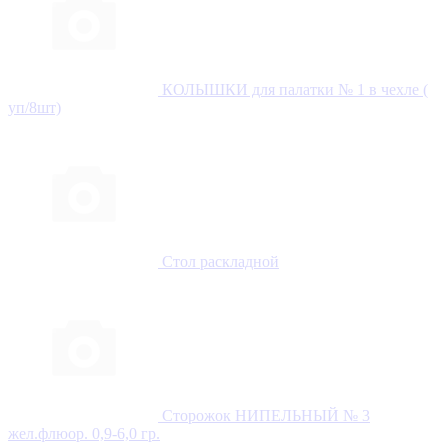
КОЛЫШКИ для палатки № 1 в чехле (
уп/8шт)
Стол раскладной
Сторожок НИПЕЛЬНЫЙ № 3
жел.флюор. 0,9-6,0 гр.