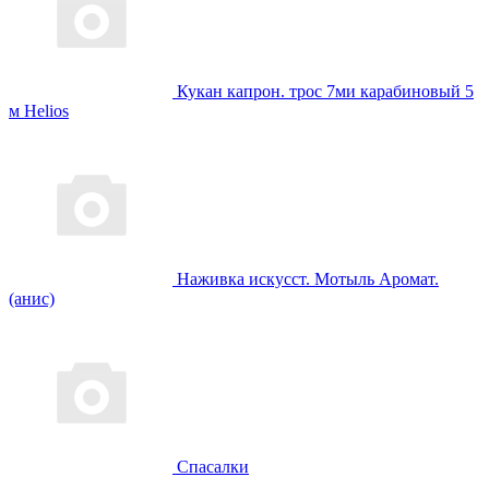
Кукан капрон. трос 7ми карабиновый 5
м Helios
Наживка искусст. Мотыль Аромат.
(анис)
Спасалки