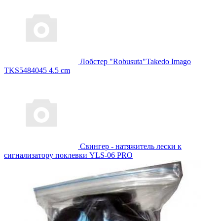
Лобстер "Robusuta"Takedo Imago
TKS5484045 4.5 cm
Свингер - натяжитель лески к
сигнализатору поклевки YLS-06 PRO