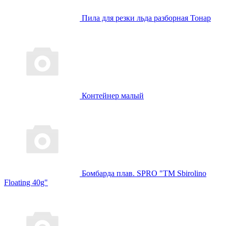
Пила для резки льда разборная Тонар
Контейнер малый
Бомбарда плав. SPRO "TM Sbirolino
Floating 40g"