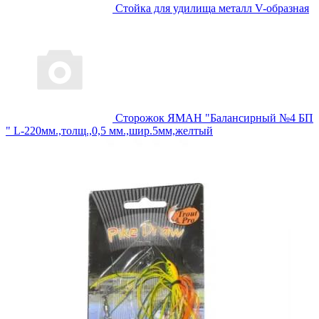
Стойка для удилища металл V-образная
Сторожок ЯМАН "Балансирный №4 БП
" L-220мм.,толщ.,0,5 мм.,шир.5мм,желтый