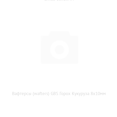
Вафтерсы (wafters) GBS Горох Кукуруза 8x10мм