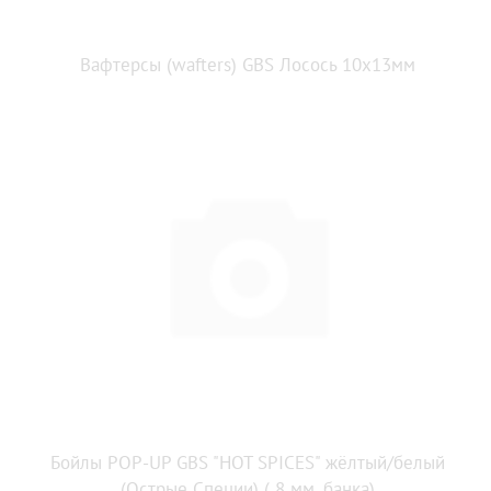
Вафтерсы (wafters) GBS Лосось 10x13мм
Бойлы POP-UP GBS "HOT SPICES" жёлтый/белый
(Острые Специи) ( 8 мм, банка)