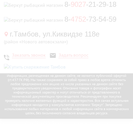
8-
9027
-21-29-18
8-
4752
-73-54-59
г.Тамбов, ул.Киквидзе 118е
(район «Нового автовокзала»)
Заказать звонок
Задать вопрос
Информация, размещенная на данном сайте, не является публичной офертой
(ст.437 ГК РФ). Мы также сохраняем за собой право в любое время отменить
любое предложение или акцию из числа указанных на данном сайте без
предварительного уведомления. Описание товара и фотографии носят
информационный характер и могут отличаться от представленного в
технической документации производителя. Рекомендуем при покупке
проверять наличие желаемых функций и характеристик. Вся самая актуальная
информация находится у консультантов компании "Беркут". Запрещено
использование любых материалов и любой информации сайта в коммерческих
целях, без письменного согласия владельцев ресурса.
© 2016-2023, “Беркут”; все права защищены