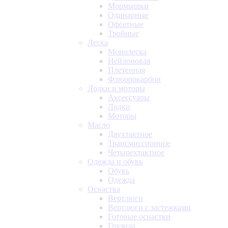
Мормышки
Одинарные
Офсетные
Тройные
Леска
Монолеска
Нейлоновая
Плетенная
Флюорокарбон
Лодки и моторы
Аксессуары
Лодки
Моторы
Масло
Двухтактное
Трансмиссионное
Четырехтактное
Одежда и обувь
Обувь
Одежда
Оснастка
Вертлюги
Вертлюги с застежками
Готовые оснастки
Грузила