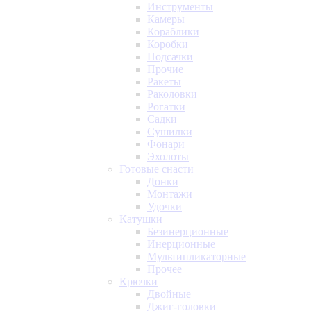
Инструменты
Камеры
Кораблики
Коробки
Подсачки
Прочие
Ракеты
Раколовки
Рогатки
Садки
Сушилки
Фонари
Эхолоты
Готовые снасти
Донки
Монтажи
Удочки
Катушки
Безинерционные
Инерционные
Мультипликаторные
Прочее
Крючки
Двойные
Джиг-головки