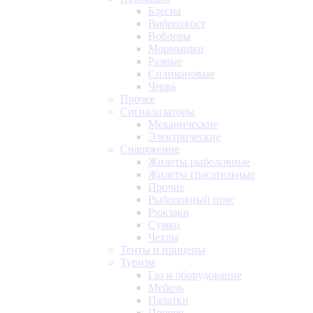
Блесна
Виброхвост
Воблеры
Мормышки
Разные
Силиконовые
Червь
Прочее
Сигнализаторы
Механические
Электрические
Снаряжение
Жилеты рыболовные
Жилеты спасательные
Прочие
Рыболовный пояс
Рюкзаки
Сумки
Чехлы
Тенты и прицепы
Туризм
Газ и оборудование
Мебель
Палатки
Прочее