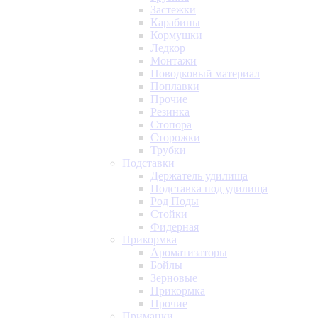
Застежки
Карабины
Кормушки
Ледкор
Монтажи
Поводковый материал
Поплавки
Прочие
Резинка
Стопора
Сторожки
Трубки
Подставки
Держатель удилища
Подставка под удилища
Род Поды
Стойки
Фидерная
Прикормка
Ароматизаторы
Бойлы
Зерновые
Прикормка
Прочие
Приманки