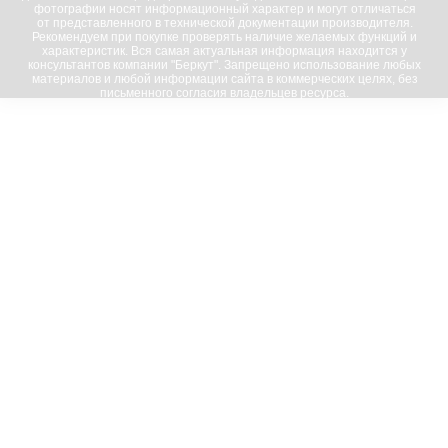
фотографии носят информационный характер и могут отличаться
от представленного в технической документации производителя.
Рекомендуем при покупке проверять наличие желаемых функций и
характеристик. Вся самая актуальная информация находится у
консультантов компании "Беркут". Запрещено использование любых
материалов и любой информации сайта в коммерческих целях, без
письменного согласия владельцев ресурса.
© 2016-2023, “Беркут”; все права защищены