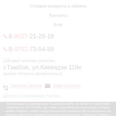
Условия возврата и обмена
Контакты
Блог
8-
9027
-21-29-18
8-
4752
-73-54-59
г.Тамбов, ул.Киквидзе 118е
(район «Нового автовокзала»)
Заказать звонок
Задать вопрос
Информация, размещенная на данном сайте, не является публичной
офертой (ст.437 ГК РФ). Мы также сохраняем за собой право в любое
время отменить любое предложение или акцию из числа указанных на
данном сайте без предварительного уведомления. Описание товара и