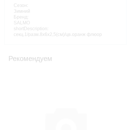
Сезон:
Зимний
Бренд:
SALMO
shortDescription:
секц.1/разм.8х6х2,5(см)/цв.оранж флюор
Рекомендуем