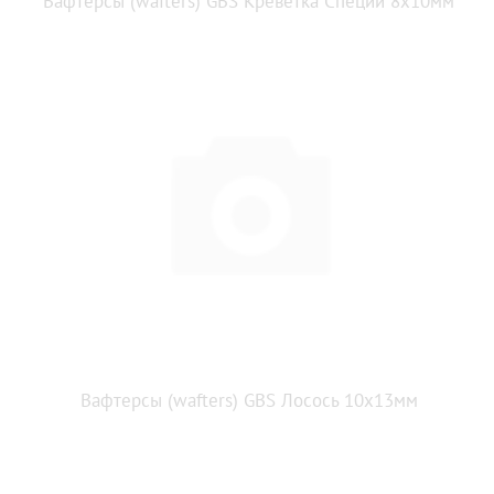
Вафтерсы (wafters) GBS Креветка Специи 8x10мм
Вафтерсы (wafters) GBS Лосось 10x13мм