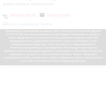
(район «Нового автовокзала»)
Заказать звонок
Задать вопрос
Информация, размещенная на данном сайте, не является публичной офертой
(ст.437 ГК РФ). Мы также сохраняем за собой право в любое время отменить
любое предложение или акцию из числа указанных на данном сайте без
предварительного уведомления. Описание товара и фотографии носят
информационный характер и могут отличаться от представленного в
технической документации производителя. Рекомендуем при покупке
проверять наличие желаемых функций и характеристик. Вся самая актуальная
информация находится у консультантов компании "Беркут". Запрещено
использование любых материалов и любой информации сайта в коммерческих
целях, без письменного согласия владельцев ресурса.
© 2016-2023, “Беркут”; все права защищены