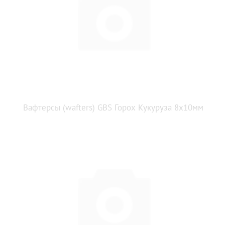
Вафтерсы (wafters) GBS Горох Кукуруза 8x10мм