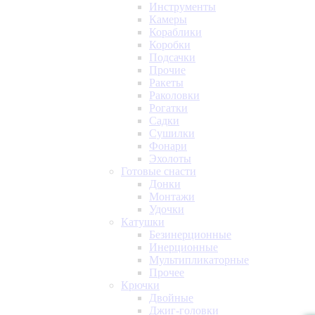
Инструменты
Камеры
Кораблики
Коробки
Подсачки
Прочие
Ракеты
Раколовки
Рогатки
Садки
Сушилки
Фонари
Эхолоты
Готовые снасти
Донки
Монтажи
Удочки
Катушки
Безинерционные
Инерционные
Мультипликаторные
Прочее
Крючки
Двойные
Джиг-головки