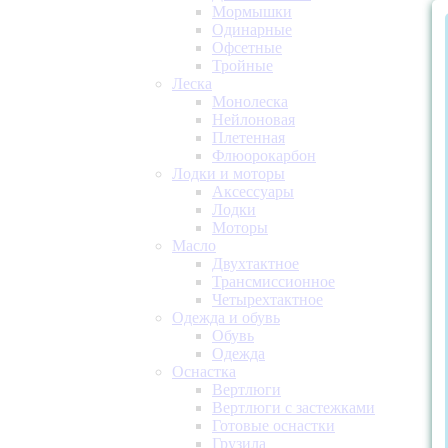
Мормышки
Одинарные
Офсетные
Тройные
Леска
Монолеска
Нейлоновая
Плетенная
Флюорокарбон
Лодки и моторы
Аксессуары
Лодки
Моторы
Масло
Двухтактное
Трансмиссионное
Четырехтактное
Одежда и обувь
Обувь
Одежда
Оснастка
Вертлюги
Вертлюги с застежками
Готовые оснастки
Грузила