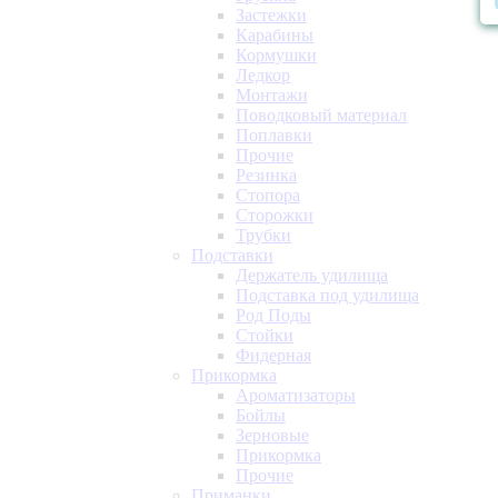
Застежки
Карабины
Кормушки
Ледкор
Монтажи
Поводковый материал
Поплавки
Прочие
Резинка
Стопора
Сторожки
Трубки
Подставки
Держатель удилища
Подставка под удилища
Род Поды
Стойки
Фидерная
Прикормка
Ароматизаторы
Бойлы
Зерновые
Прикормка
Прочие
Приманки