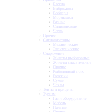
Блесна
Виброхвост
Воблеры
Мормышки
Разные
Силиконовые
Червь
Прочее
Сигнализаторы
Механические
Электрические
Снаряжение
Жилеты рыболовные
Жилеты спасательные
Прочие
Рыболовный пояс
Рюкзаки
Сумки
Чехлы
Тенты и прицепы
Туризм
Газ и оборудование
Мебель
Палатки
Прочее